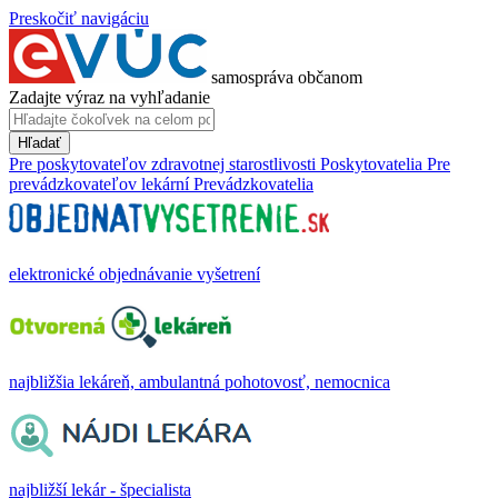
Preskočiť navigáciu
samospráva občanom
Zadajte výraz na vyhľadanie
Hľadať
Pre poskytovateľov zdravotnej starostlivosti
Poskytovatelia
Pre
prevádzkovateľov lekární
Prevádzkovatelia
elektronické objednávanie vyšetrení
najbližšia lekáreň, ambulantná pohotovosť, nemocnica
najbližší lekár - špecialista