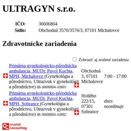
ULTRAGYN s.r.o.
IČO:
36606804
Sídlo:
Obchodná 3576/3576/3, 07101 Michalovce
Zdravotnícke zariadenia
Zobraziť aj zrušené zariadenia
Primárna gynekologicko-pôrodnícka
ambulancia, MUDr. Pavol Kuchta,
Obchodná
MPH, Michalovce
(Gynekológia a
3, 07101
7:00 - 17:00
pôrodníctvo, Ultrazvuk v gynekológii
Michalovce
a pôrodníctve)
68-36606804-A0001
Primárna gynekologicko-pôrodnícka
Hollého
ambulancia, MUDr. Pavol Kuchta,
222/15,
dnes
MPH, Sobrance
(Gynekológia a
07301
neordinuje
pôrodníctvo, Ultrazvuk v gynekológii
Sobrance
a pôrodníctve)
68-36606804-A0002