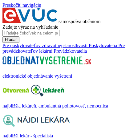
Preskočiť navigáciu
samospráva občanom
Zadajte výraz na vyhľadanie
Hľadať
Pre poskytovateľov zdravotnej starostlivosti
Poskytovatelia
Pre
prevádzkovateľov lekární
Prevádzkovatelia
elektronické objednávanie vyšetrení
najbližšia lekáreň, ambulantná pohotovosť, nemocnica
najbližší lekár - špecialista