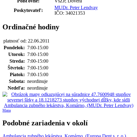
Poisťovne:
VšZP, Dôvera
MUDr. Peter Lendvay
Poskytovateľ:
IČO: 34021353
Ordinačné hodiny
platnosť od: 22.06.2011
Pondelok:
7:00-15:00
Utorok:
7:00-15:00
Streda:
7:00-15:00
Štvrtok:
7:00-15:00
Piatok:
7:00-15:00
Sobota:
neordinuje
Nedeľa:
neordinuje
Mapa
Podobné zariadenia v okolí
Ambulancia zubného lekárstva, Komárno, (Europa Dent s. r. o.)