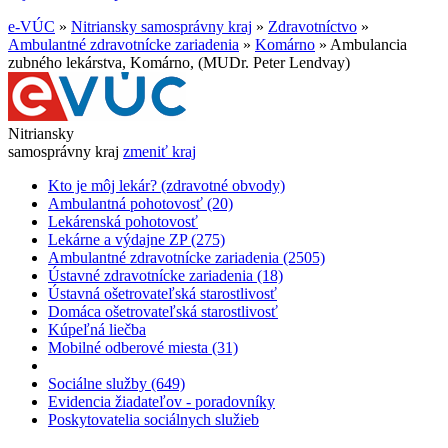
e-VÚC
»
Nitriansky samosprávny kraj
»
Zdravotníctvo
»
Ambulantné zdravotnícke zariadenia
»
Komárno
»
Ambulancia
zubného lekárstva, Komárno, (MUDr. Peter Lendvay)
Nitriansky
samosprávny kraj
zmeniť kraj
Kto je môj lekár? (zdravotné obvody)
Ambulantná pohotovosť (20)
Lekárenská pohotovosť
Lekárne a výdajne ZP (275)
Ambulantné zdravotnícke zariadenia (2505)
Ústavné zdravotnícke zariadenia (18)
Ústavná ošetrovateľská starostlivosť
Domáca ošetrovateľská starostlivosť
Kúpeľná liečba
Mobilné odberové miesta (31)
Sociálne služby (649)
Evidencia žiadateľov - poradovníky
Poskytovatelia sociálnych služieb