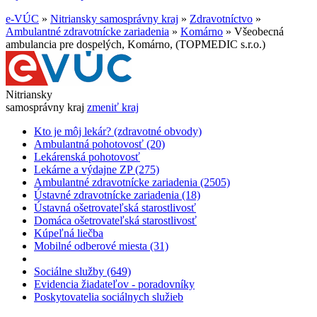
e-VÚC
»
Nitriansky samosprávny kraj
»
Zdravotníctvo
»
Ambulantné zdravotnícke zariadenia
»
Komárno
»
Všeobecná
ambulancia pre dospelých, Komárno, (TOPMEDIC s.r.o.)
Nitriansky
samosprávny kraj
zmeniť kraj
Kto je môj lekár? (zdravotné obvody)
Ambulantná pohotovosť (20)
Lekárenská pohotovosť
Lekárne a výdajne ZP (275)
Ambulantné zdravotnícke zariadenia (2505)
Ústavné zdravotnícke zariadenia (18)
Ústavná ošetrovateľská starostlivosť
Domáca ošetrovateľská starostlivosť
Kúpeľná liečba
Mobilné odberové miesta (31)
Sociálne služby (649)
Evidencia žiadateľov - poradovníky
Poskytovatelia sociálnych služieb