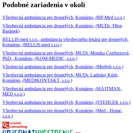
Podobné zariadenia v okolí
Všeobecná ambulancia pre dospelých, Komárno, (RP-Med s.r.o.)
Všeobecná ambulancia pre dospelých, Komárno, (MUDr. Tibor
Baránek)
BELLIS-med s.r.o., ambulancia všeobecného lekára pre dospelých,
Komárno, (BELLIS-med s.r.o.)
Všeobecná ambulancia pre dospelých, MUDr. Monika Czirfuszová,
PhD., Komárno, (KOM-MEDIC, s.r.o.)
Všeobecná ambulancia pre dospelých, Komárno, (Medjob s.r.o.)
Všeobecná ambulancia pre dospelých, MUDr. Ladislav Kürti,
Komárno, (MEDIKONTAKT, s.r.o.)
Všeobecná ambulancia pre dospelých, Komárno, (HAJTMAN-
MED s.r.o.)
Všeobecná ambulancia pre dospelých, Komárno, (STEHLEK s.r.o.)
Všeobecná ambulancia pre dospelých, Komárno, (Med - Home,
s.r.o.)