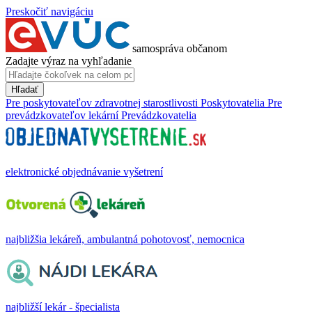
Preskočiť navigáciu
samospráva občanom
Zadajte výraz na vyhľadanie
Hľadať
Pre poskytovateľov zdravotnej starostlivosti
Poskytovatelia
Pre
prevádzkovateľov lekární
Prevádzkovatelia
elektronické objednávanie vyšetrení
najbližšia lekáreň, ambulantná pohotovosť, nemocnica
najbližší lekár - špecialista