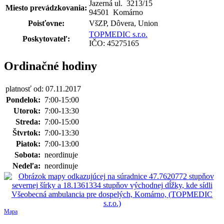
Jazerná ul. 3213
/
15
Miesto prevádzkovania:
94501 Komárno
Poisťovne:
VšZP, Dôvera, Union
TOPMEDIC s.r.o.
Poskytovateľ:
IČO: 45275165
Ordinačné hodiny
platnosť od: 07.11.2017
Pondelok:
7:00-15:00
Utorok:
7:00-13:30
Streda:
7:00-15:00
Štvrtok:
7:00-13:30
Piatok:
7:00-13:00
Sobota:
neordinuje
Nedeľa:
neordinuje
Mapa