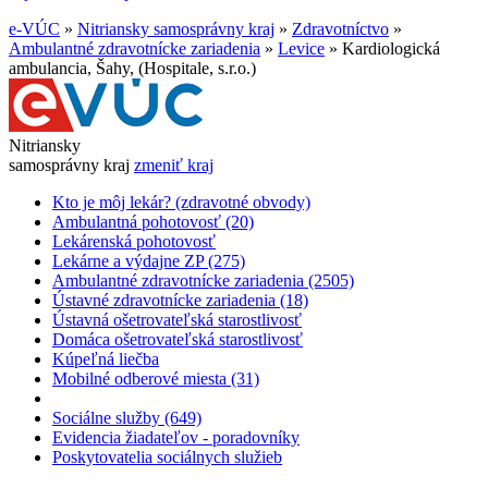
e-VÚC
»
Nitriansky samosprávny kraj
»
Zdravotníctvo
»
Ambulantné zdravotnícke zariadenia
»
Levice
»
Kardiologická
ambulancia, Šahy, (Hospitale, s.r.o.)
Nitriansky
samosprávny kraj
zmeniť kraj
Kto je môj lekár? (zdravotné obvody)
Ambulantná pohotovosť (20)
Lekárenská pohotovosť
Lekárne a výdajne ZP (275)
Ambulantné zdravotnícke zariadenia (2505)
Ústavné zdravotnícke zariadenia (18)
Ústavná ošetrovateľská starostlivosť
Domáca ošetrovateľská starostlivosť
Kúpeľná liečba
Mobilné odberové miesta (31)
Sociálne služby (649)
Evidencia žiadateľov - poradovníky
Poskytovatelia sociálnych služieb