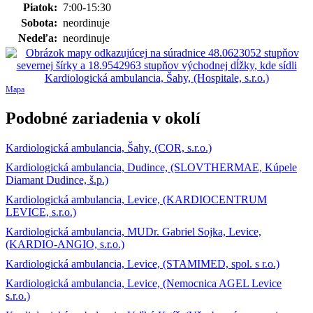
Piatok:
7:00-15:30
Sobota:
neordinuje
Nedeľa:
neordinuje
Mapa
Podobné zariadenia v okolí
Kardiologická ambulancia, Šahy, (COR, s.r.o.)
Kardiologická ambulancia, Dudince, (SLOVTHERMAE, Kúpele
Diamant Dudince, š.p.)
Kardiologická ambulancia, Levice, (KARDIOCENTRUM
LEVICE, s.r.o.)
Kardiologická ambulancia, MUDr. Gabriel Sojka, Levice,
(KARDIO-ANGIO, s.r.o.)
Kardiologická ambulancia, Levice, (STAMIMED, spol. s r.o.)
Kardiologická ambulancia, Levice, (Nemocnica AGEL Levice
s.r.o.)