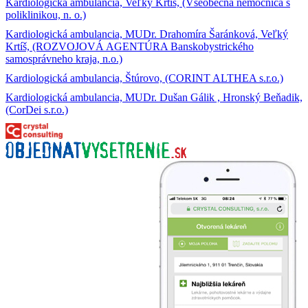
Kardiologická ambulancia, Veľký Krtíš, (Všeobecná nemocnica s
poliklinikou, n. o.)
Kardiologická ambulancia, MUDr. Drahomíra Šaránková, Veľký
Krtíš, (ROZVOJOVÁ AGENTÚRA Banskobystrického
samosprávneho kraja, n.o.)
Kardiologická ambulancia, Štúrovo, (CORINT ALTHEA s.r.o.)
Kardiologická ambulancia, MUDr. Dušan Gálik , Hronský Beňadik,
(CorDei s.r.o.)