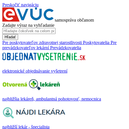
Preskočiť navigáciu
samospráva občanom
Zadajte výraz na vyhľadanie
Hľadať
Pre poskytovateľov zdravotnej starostlivosti
Poskytovatelia
Pre
prevádzkovateľov lekární
Prevádzkovatelia
elektronické objednávanie vyšetrení
najbližšia lekáreň, ambulantná pohotovosť, nemocnica
najbližší lekár - špecialista