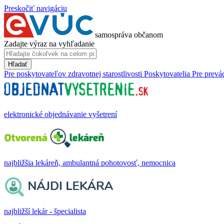
Preskočiť navigáciu
samospráva občanom
Zadajte výraz na vyhľadanie
Hľadať
Pre poskytovateľov zdravotnej starostlivosti
Poskytovatelia
Pre prevá
elektronické objednávanie vyšetrení
najbližšia lekáreň, ambulantná pohotovosť, nemocnica
najbližší lekár - špecialista