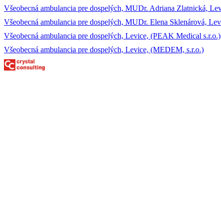
Všeobecná ambulancia pre dospelých, MUDr. Adriana Zlatnická, Le
Všeobecná ambulancia pre dospelých, MUDr. Elena Sklenárová, Lev
Všeobecná ambulancia pre dospelých, Levice, (PEAK Medical s.r.o.)
Všeobecná ambulancia pre dospelých, Levice, (MEDEM, s.r.o.)