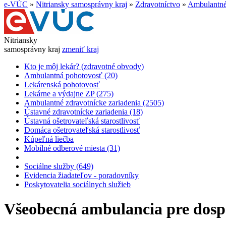
e-VÚC
»
Nitriansky samosprávny kraj
»
Zdravotníctvo
»
Ambulantné 
Nitriansky
samosprávny kraj
zmeniť kraj
Kto je môj lekár? (zdravotné obvody)
Ambulantná pohotovosť (20)
Lekárenská pohotovosť
Lekárne a výdajne ZP (275)
Ambulantné zdravotnícke zariadenia (2505)
Ústavné zdravotnícke zariadenia (18)
Ústavná ošetrovateľská starostlivosť
Domáca ošetrovateľská starostlivosť
Kúpeľná liečba
Mobilné odberové miesta (31)
Sociálne služby (649)
Evidencia žiadateľov - poradovníky
Poskytovatelia sociálnych služieb
Všeobecná ambulancia pre dosp