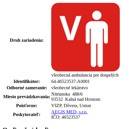
Druh zariadenia:
všeobecná ambulancia pre dospelých
Identifikátor:
64-46523537-A0001
Odborné zameranie:
všeobecné lekárstvo
Nitrianska 488
/
6
Miesto prevádzkovania:
93532 Kalná nad Hronom
Poisťovne:
VšZP, Dôvera, Union
AEGIS MED, s.r.o.
Poskytovateľ:
IČO: 46523537