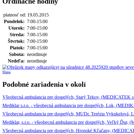
Ordinačné hodiny
platnosť od: 19.05.2015
Pondelok:
7:00-15:00
Utorok:
7:00-15:00
Streda:
7:00-15:00
Štvrtok:
7:00-15:00
Piatok:
7:00-15:00
Sobota:
neordinuje
Nedeľa:
neordinuje
Mapa
Podobné zariadenia v okolí
Všeobecná ambulancia pre dospelých, Starý Tekov, (MEDICATEK s.
Mediklar s.r.o. - všeobecná ambulancia pre dospelých, Lok, (MEDIK
Všeobecná ambulancia pre dospelých, MUDr. Terézia Vykukelová, 
Mediklar, s.r.o. - všeobecná ambulancia pre dospelých, Veľký Ďur, 
Všeobecná ambulancia pre dospelých, Hronské Kľačany, (MEDICAT