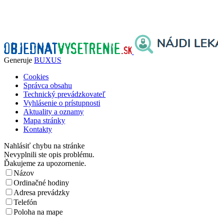
Generuje
BUXUS
Cookies
Správca obsahu
Technický prevádzkovateľ
Vyhlásenie o prístupnosti
Aktuality a oznamy
Mapa stránky
Kontakty
Nahlásiť chybu na stránke
Nevyplnili ste opis problému.
Ďakujeme za upozornenie.
Názov
Ordinačné hodiny
Adresa prevádzky
Telefón
Poloha na mape