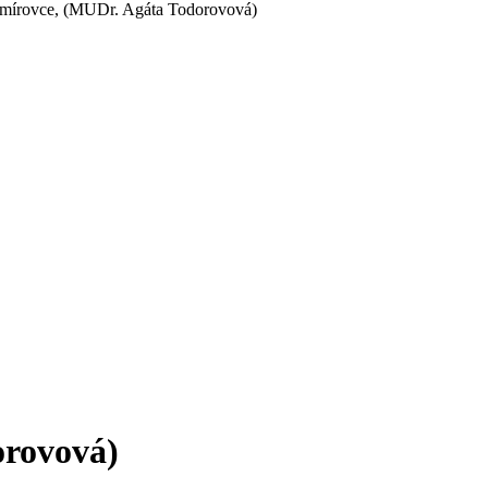
jmírovce, (MUDr. Agáta Todorovová)
orovová)