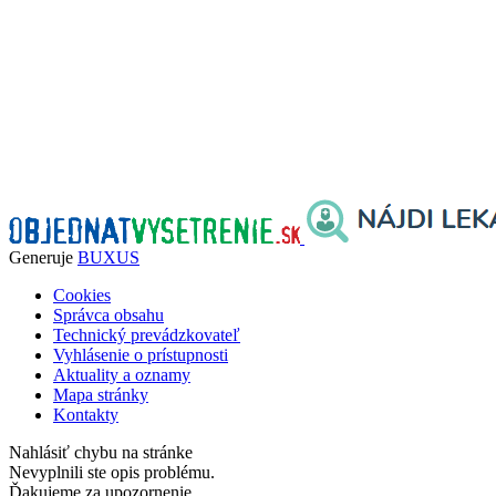
Generuje
BUXUS
Cookies
Správca obsahu
Technický prevádzkovateľ
Vyhlásenie o prístupnosti
Aktuality a oznamy
Mapa stránky
Kontakty
Nahlásiť chybu na stránke
Nevyplnili ste opis problému.
Ďakujeme za upozornenie.