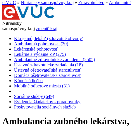
e-VÚC
»
Nitriansky samosprávny kraj
»
Zdravotníctvo
»
Ambulantné 
Nitriansky
samosprávny kraj
zmeniť kraj
Kto je môj lekár? (zdravotné obvody)
Ambulantná pohotovosť (20)
Lekárenská pohotovosť
Lekárne a výdajne ZP (275)
Ambulantné zdravotnícke zariadenia (2505)
Ústavné zdravotnícke zariadenia (18)
Ústavná ošetrovateľská starostlivosť
Domáca ošetrovateľská starostlivosť
Kúpeľná liečba
Mobilné odberové miesta (31)
Sociálne služby (649)
Evidencia žiadateľov - poradovníky
Poskytovatelia sociálnych služieb
Ambulancia zubného lekárstva,