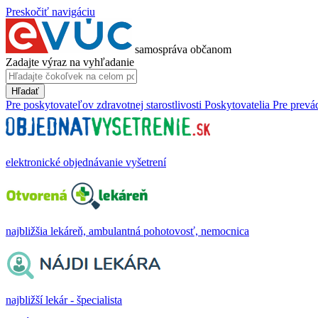
Preskočiť navigáciu
samospráva občanom
Zadajte výraz na vyhľadanie
Hľadať
Pre poskytovateľov zdravotnej starostlivosti
Poskytovatelia
Pre prevá
elektronické objednávanie vyšetrení
najbližšia lekáreň, ambulantná pohotovosť, nemocnica
najbližší lekár - špecialista