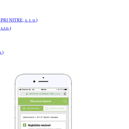
RI NITRE, s. r. o.)
.r.o.)
.)