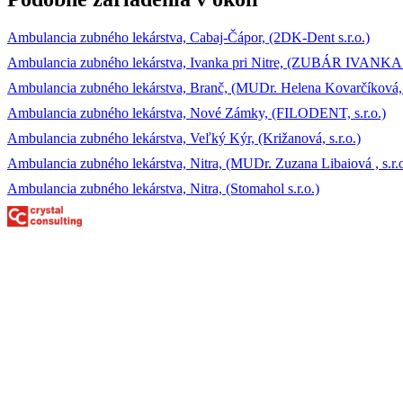
Ambulancia zubného lekárstva, Cabaj-Čápor, (2DK-Dent s.r.o.)
Ambulancia zubného lekárstva, Ivanka pri Nitre, (ZUBÁR IVANKA P
Ambulancia zubného lekárstva, Branč, (MUDr. Helena Kovarčíková, s
Ambulancia zubného lekárstva, Nové Zámky, (FILODENT, s.r.o.)
Ambulancia zubného lekárstva, Veľký Kýr, (Križanová, s.r.o.)
Ambulancia zubného lekárstva, Nitra, (MUDr. Zuzana Libaiová , s.r.o
Ambulancia zubného lekárstva, Nitra, (Stomahol s.r.o.)