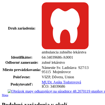
Druh zariadenia:
ambulancia zubného lekárstva
Identifikátor:
64-34039686-A0001
Odborné zameranie:
zubné lekárstvo
Námestie Sv. Ladislava 927
/
13
Miesto prevádzkovania:
95115 Mojmírovce
Poisťovne:
VšZP, Dôvera, Union
MUDr. Agáta Todorovová
Poskytovateľ:
IČO: 34039686
Mapa
Podobné zariadenia v okolí