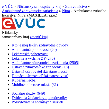
e-VÚC
»
Nitriansky samosprávny kraj
»
Zdravotníctvo
»
Ambulantné zdravotnícke zariadenia
»
Nitra
»
Ambulancia zubného
lekárstva, Nitra, (MAXILLA, s.r.o.)
Nitriansky
samosprávny kraj
zmeniť kraj
Kto je môj lekár? (zdravotné obvody)
Ambulantná pohotovosť (20)
Lekárenská pohotovosť
Lekárne a výdajne ZP (275)
Ambulantné zdravotnícke zariadenia (2505)
Ústavné zdravotnícke zariadenia (18)
Ústavná ošetrovateľská starostlivosť
Domáca ošetrovateľská starostlivosť
Kúpeľná liečba
Mobilné odberové miesta (31)
Sociálne služby (649)
Evidencia žiadateľov - poradovníky
Poskytovatelia sociálnych služieb