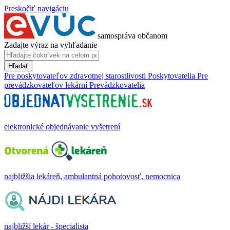
Preskočiť navigáciu
samospráva občanom
Zadajte výraz na vyhľadanie
Hľadať
Pre poskytovateľov zdravotnej starostlivosti
Poskytovatelia
Pre
prevádzkovateľov lekární
Prevádzkovatelia
elektronické objednávanie vyšetrení
najbližšia lekáreň, ambulantná pohotovosť, nemocnica
najbližší lekár - špecialista