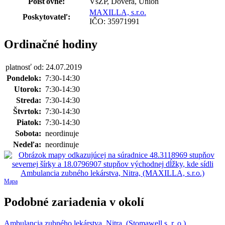
Poisťovne:
VšZP, Dôvera, Union
MAXILLA, s.r.o.
Poskytovateľ:
IČO: 35971991
Ordinačné hodiny
platnosť od: 24.07.2019
Pondelok:
7:30-14:30
Utorok:
7:30-14:30
Streda:
7:30-14:30
Štvrtok:
7:30-14:30
Piatok:
7:30-14:30
Sobota:
neordinuje
Nedeľa:
neordinuje
Mapa
Podobné zariadenia v okolí
Ambulancia zubného lekárstva, Nitra, (Stomawell s. r. o.)