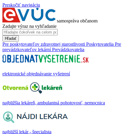
Preskočiť navigáciu
samospráva občanom
Zadajte výraz na vyhľadanie
Hľadať
Pre poskytovateľov zdravotnej starostlivosti
Poskytovatelia
Pre
prevádzkovateľov lekární
Prevádzkovatelia
elektronické objednávanie vyšetrení
najbližšia lekáreň, ambulantná pohotovosť, nemocnica
najbližší lekár - špecialista