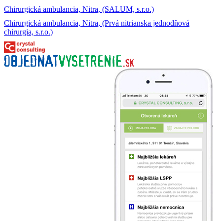
Chirurgická ambulancia, Nitra, (SALUM, s.r.o.)
Chirurgická ambulancia, Nitra, (Prvá nitrianska jednodňová
chirurgia, s.r.o.)