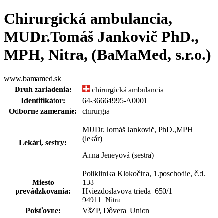
Chirurgická ambulancia,
MUDr.Tomáš Jankovič PhD.,
MPH, Nitra, (BaMaMed, s.r.o.)
www.bamamed.sk
Druh zariadenia:
chirurgická ambulancia
Identifikátor:
64-36664995-A0001
Odborné zameranie:
chirurgia
MUDr.Tomáš Jankovič, PhD.,MPH
(lekár)
Lekári, sestry:
Anna Jeneyová (sestra)
Poliklinika Klokočina, 1.poschodie, č.d.
Miesto
138
prevádzkovania:
Hviezdoslavova trieda 650
/
1
94911 Nitra
Poisťovne:
VšZP, Dôvera, Union