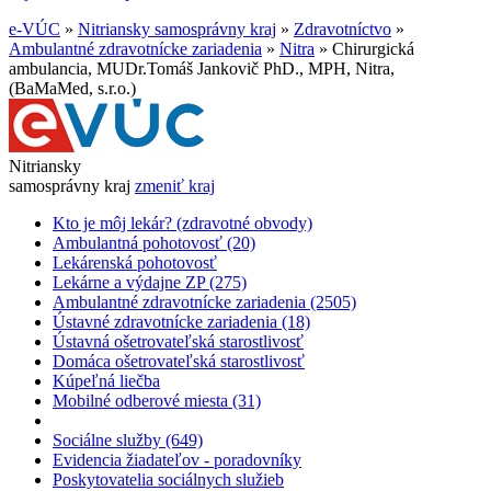
e-VÚC
»
Nitriansky samosprávny kraj
»
Zdravotníctvo
»
Ambulantné zdravotnícke zariadenia
»
Nitra
»
Chirurgická
ambulancia, MUDr.Tomáš Jankovič PhD., MPH, Nitra,
(BaMaMed, s.r.o.)
Nitriansky
samosprávny kraj
zmeniť kraj
Kto je môj lekár? (zdravotné obvody)
Ambulantná pohotovosť (20)
Lekárenská pohotovosť
Lekárne a výdajne ZP (275)
Ambulantné zdravotnícke zariadenia (2505)
Ústavné zdravotnícke zariadenia (18)
Ústavná ošetrovateľská starostlivosť
Domáca ošetrovateľská starostlivosť
Kúpeľná liečba
Mobilné odberové miesta (31)
Sociálne služby (649)
Evidencia žiadateľov - poradovníky
Poskytovatelia sociálnych služieb