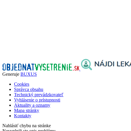
Generuje
BUXUS
Cookies
Správca obsahu
Technický prevádzkovateľ
Vyhlásenie o prístupnosti
Aktuality a oznamy
Mapa stránky
Kontakty
Nahlásiť chybu na stránke
Nevyplnili ste opis problému.