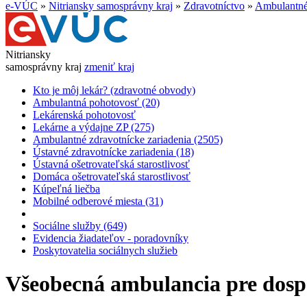
e-VÚC
»
Nitriansky samosprávny kraj
»
Zdravotníctvo
»
Ambulantné 
Nitriansky
samosprávny kraj
zmeniť kraj
Kto je môj lekár? (zdravotné obvody)
Ambulantná pohotovosť (20)
Lekárenská pohotovosť
Lekárne a výdajne ZP (275)
Ambulantné zdravotnícke zariadenia (2505)
Ústavné zdravotnícke zariadenia (18)
Ústavná ošetrovateľská starostlivosť
Domáca ošetrovateľská starostlivosť
Kúpeľná liečba
Mobilné odberové miesta (31)
Sociálne služby (649)
Evidencia žiadateľov - poradovníky
Poskytovatelia sociálnych služieb
Všeobecná ambulancia pre dospel