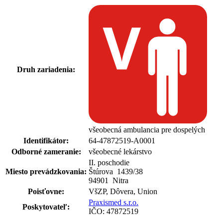
Druh zariadenia:
všeobecná ambulancia pre dospelých
Identifikátor:
64-47872519-A0001
Odborné zameranie:
všeobecné lekárstvo
II. poschodie
Miesto prevádzkovania:
Štúrova 1439
/
38
94901 Nitra
Poisťovne:
VšZP, Dôvera, Union
Praxismed s.r.o.
Poskytovateľ:
IČO: 47872519