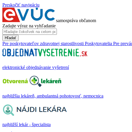
Preskočiť navigáciu
samospráva občanom
Zadajte výraz na vyhľadanie
Hľadať
Pre poskytovateľov zdravotnej starostlivosti
Poskytovatelia
Pre prevá
elektronické objednávanie vyšetrení
najbližšia lekáreň, ambulantná pohotovosť, nemocnica
najbližší lekár - špecialista