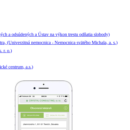
ých a odsúdených a Ústav na výkon trestu odňatia slobody)
a, (Univerzitná nemocnica - Nemocnica svätého Michala, a. s.)
 r. o.)
cké centrum, a.s.)