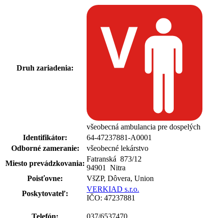
Druh zariadenia:
všeobecná ambulancia pre dospelých
Identifikátor:
64-47237881-A0001
Odborné zameranie:
všeobecné lekárstvo
Fatranská 873
/
12
Miesto prevádzkovania:
94901 Nitra
Poisťovne:
VšZP, Dôvera, Union
VERKIAD s.r.o.
Poskytovateľ:
IČO: 47237881
Telefón:
037/6537470