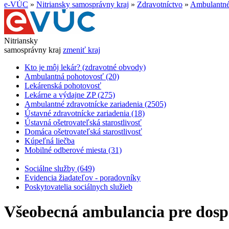
e-VÚC
»
Nitriansky samosprávny kraj
»
Zdravotníctvo
»
Ambulantné 
Nitriansky
samosprávny kraj
zmeniť kraj
Kto je môj lekár? (zdravotné obvody)
Ambulantná pohotovosť (20)
Lekárenská pohotovosť
Lekárne a výdajne ZP (275)
Ambulantné zdravotnícke zariadenia (2505)
Ústavné zdravotnícke zariadenia (18)
Ústavná ošetrovateľská starostlivosť
Domáca ošetrovateľská starostlivosť
Kúpeľná liečba
Mobilné odberové miesta (31)
Sociálne služby (649)
Evidencia žiadateľov - poradovníky
Poskytovatelia sociálnych služieb
Všeobecná ambulancia pre dospe