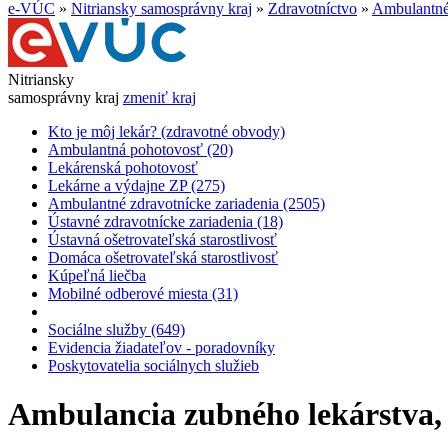
e-VÚC
»
Nitriansky samosprávny kraj
»
Zdravotníctvo
»
Ambulantné 
Nitriansky
samosprávny kraj
zmeniť kraj
Kto je môj lekár? (zdravotné obvody)
Ambulantná pohotovosť (20)
Lekárenská pohotovosť
Lekárne a výdajne ZP (275)
Ambulantné zdravotnícke zariadenia (2505)
Ústavné zdravotnícke zariadenia (18)
Ústavná ošetrovateľská starostlivosť
Domáca ošetrovateľská starostlivosť
Kúpeľná liečba
Mobilné odberové miesta (31)
Sociálne služby (649)
Evidencia žiadateľov - poradovníky
Poskytovatelia sociálnych služieb
Ambulancia zubného lekárstva, 