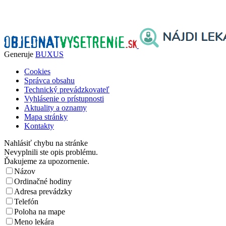
Generuje
BUXUS
Cookies
Správca obsahu
Technický prevádzkovateľ
Vyhlásenie o prístupnosti
Aktuality a oznamy
Mapa stránky
Kontakty
Nahlásiť chybu na stránke
Nevyplnili ste opis problému.
Ďakujeme za upozornenie.
Názov
Ordinačné hodiny
Adresa prevádzky
Telefón
Poloha na mape
Meno lekára