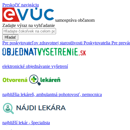
Preskočiť navigáciu
samospráva občanom
Zadajte výraz na vyhľadanie
Hľadať
Pre poskytovateľov zdravotnej starostlivosti
Poskytovatelia
Pre prevá
elektronické objednávanie vyšetrení
najbližšia lekáreň, ambulantná pohotovosť, nemocnica
najbližší lekár - špecialista