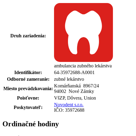
Druh zariadenia:
ambulancia zubného lekárstva
Identifikátor:
64-35972688-A0001
Odborné zameranie:
zubné lekárstvo
Komárňanská 8967
/
24
Miesto prevádzkovania:
94002 Nové Zámky
Poisťovne:
VšZP, Dôvera, Union
Novodent s.r.o.
Poskytovateľ:
IČO: 35972688
Ordinačné hodiny