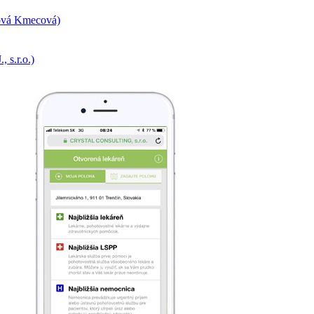
ová Kmecová)
 s.r.o.)