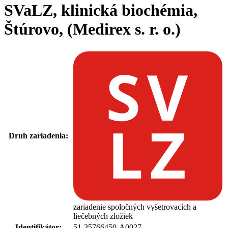
SVaLZ, klinická biochémia,
Štúrovo, (Medirex s. r. o.)
Druh zariadenia:
zariadenie spoločných vyšetrovacích a
liečebných zložiek
Identifikátor:
51-35766450-A0027