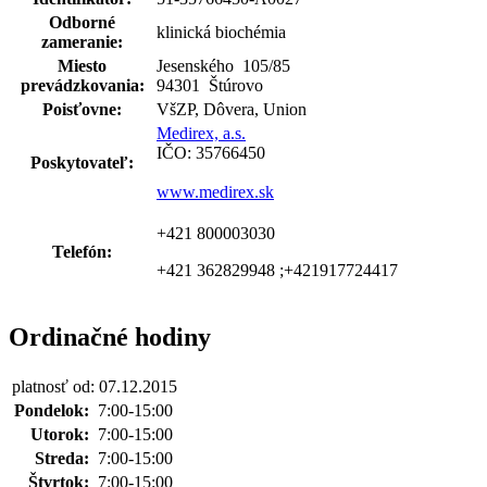
Odborné
klinická biochémia
zameranie:
Miesto
Jesenského 105
/
85
prevádzkovania:
94301 Štúrovo
Poisťovne:
VšZP, Dôvera, Union
Medirex, a.s.
IČO: 35766450
Poskytovateľ:
www.medirex.sk
+421 800003030
Telefón:
+421 362829948 ;+421917724417
Ordinačné hodiny
platnosť od: 07.12.2015
Pondelok:
7:00-15:00
Utorok:
7:00-15:00
Streda:
7:00-15:00
Štvrtok:
7:00-15:00