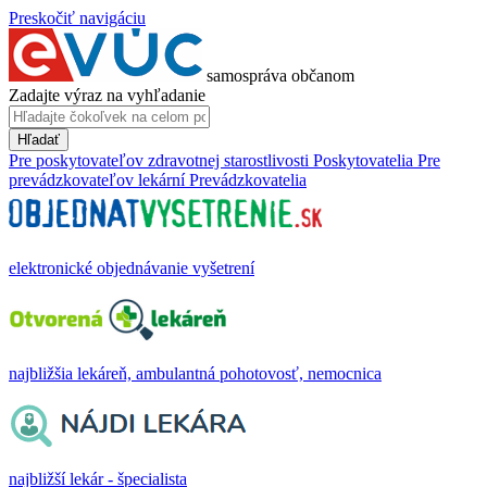
Preskočiť navigáciu
samospráva občanom
Zadajte výraz na vyhľadanie
Hľadať
Pre poskytovateľov zdravotnej starostlivosti
Poskytovatelia
Pre
prevádzkovateľov lekární
Prevádzkovatelia
elektronické objednávanie vyšetrení
najbližšia lekáreň, ambulantná pohotovosť, nemocnica
najbližší lekár - špecialista