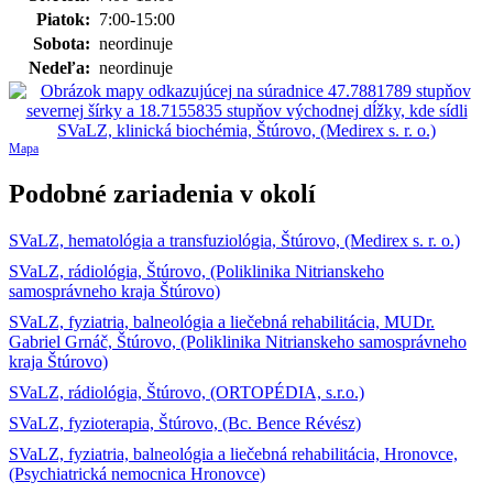
Piatok:
7:00-15:00
Sobota:
neordinuje
Nedeľa:
neordinuje
Mapa
Podobné zariadenia v okolí
SVaLZ, hematológia a transfuziológia, Štúrovo, (Medirex s. r. o.)
SVaLZ, rádiológia, Štúrovo, (Poliklinika Nitrianskeho
samosprávneho kraja Štúrovo)
SVaLZ, fyziatria, balneológia a liečebná rehabilitácia, MUDr.
Gabriel Grnáč, Štúrovo, (Poliklinika Nitrianskeho samosprávneho
kraja Štúrovo)
SVaLZ, rádiológia, Štúrovo, (ORTOPÉDIA, s.r.o.)
SVaLZ, fyzioterapia, Štúrovo, (Bc. Bence Révész)
SVaLZ, fyziatria, balneológia a liečebná rehabilitácia, Hronovce,
(Psychiatrická nemocnica Hronovce)