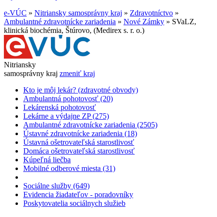
e-VÚC
»
Nitriansky samosprávny kraj
»
Zdravotníctvo
»
Ambulantné zdravotnícke zariadenia
»
Nové Zámky
»
SVaLZ,
klinická biochémia, Štúrovo, (Medirex s. r. o.)
Nitriansky
samosprávny kraj
zmeniť kraj
Kto je môj lekár? (zdravotné obvody)
Ambulantná pohotovosť (20)
Lekárenská pohotovosť
Lekárne a výdajne ZP (275)
Ambulantné zdravotnícke zariadenia (2505)
Ústavné zdravotnícke zariadenia (18)
Ústavná ošetrovateľská starostlivosť
Domáca ošetrovateľská starostlivosť
Kúpeľná liečba
Mobilné odberové miesta (31)
Sociálne služby (649)
Evidencia žiadateľov - poradovníky
Poskytovatelia sociálnych služieb