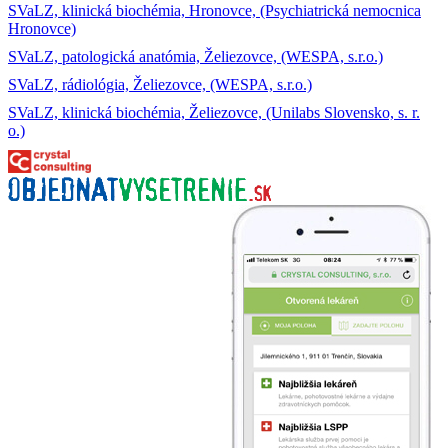
SVaLZ, klinická biochémia, Hronovce, (Psychiatrická nemocnica
Hronovce)
SVaLZ, patologická anatómia, Želiezovce, (WESPA, s.r.o.)
SVaLZ, rádiológia, Želiezovce, (WESPA, s.r.o.)
SVaLZ, klinická biochémia, Želiezovce, (Unilabs Slovensko, s. r.
o.)