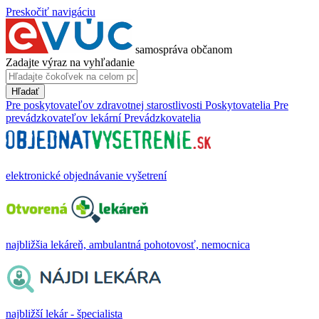
Preskočiť navigáciu
samospráva občanom
Zadajte výraz na vyhľadanie
Hľadať
Pre poskytovateľov zdravotnej starostlivosti
Poskytovatelia
Pre
prevádzkovateľov lekární
Prevádzkovatelia
elektronické objednávanie vyšetrení
najbližšia lekáreň, ambulantná pohotovosť, nemocnica
najbližší lekár - špecialista