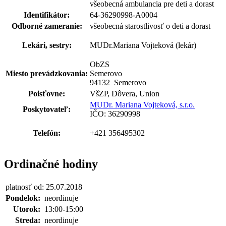
všeobecná ambulancia pre deti a dorast
Identifikátor:
64-36290998-A0004
Odborné zameranie:
všeobecná starostlivosť o deti a dorast
Lekári, sestry:
MUDr.Mariana Vojteková (lekár)
ObZS
Miesto prevádzkovania:
Semerovo
94132 Semerovo
Poisťovne:
VšZP, Dôvera, Union
MUDr. Mariana Vojteková, s.r.o.
Poskytovateľ:
IČO: 36290998
Telefón:
+421 356495302
Ordinačné hodiny
platnosť od: 25.07.2018
Pondelok:
neordinuje
Utorok:
13:00-15:00
Streda:
neordinuje