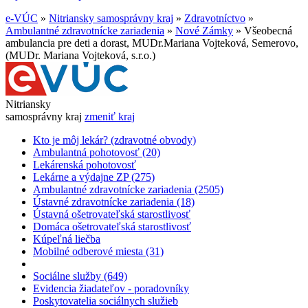
e-VÚC
»
Nitriansky samosprávny kraj
»
Zdravotníctvo
»
Ambulantné zdravotnícke zariadenia
»
Nové Zámky
»
Všeobecná
ambulancia pre deti a dorast, MUDr.Mariana Vojteková, Semerovo,
(MUDr. Mariana Vojteková, s.r.o.)
Nitriansky
samosprávny kraj
zmeniť kraj
Kto je môj lekár? (zdravotné obvody)
Ambulantná pohotovosť (20)
Lekárenská pohotovosť
Lekárne a výdajne ZP (275)
Ambulantné zdravotnícke zariadenia (2505)
Ústavné zdravotnícke zariadenia (18)
Ústavná ošetrovateľská starostlivosť
Domáca ošetrovateľská starostlivosť
Kúpeľná liečba
Mobilné odberové miesta (31)
Sociálne služby (649)
Evidencia žiadateľov - poradovníky
Poskytovatelia sociálnych služieb