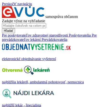
Preskočiť navigáciu
samospráva občanom
Zadajte výraz na vyhľadanie
Hľadať
Pre poskytovateľov zdravotnej starostlivosti
Poskytovatelia
Pre
prevádzkovateľov lekární
Prevádzkovatelia
elektronické objednávanie vyšetrení
najbližšia lekáreň, ambulantná pohotovosť, nemocnica
najbližší lekár - špecialista