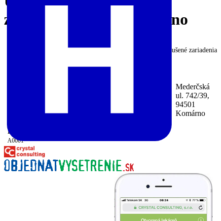
Ústavné zdravotnícke
zariadenia,
okres Komárno
Zobraziť aj zrušené zariadenia
Nemocnica AGEL Komárno s.r.o., Mederčská ul.,
Komárno, (Nemocnica AGEL Komárno s.r.o.)
(Vnútorné lekárstvo, JIS interná, Neurológia, JIS
neurologická, Pediatria, Gynekológia a pôrodníctvo,
Mederčská
Chirurgia, JIS chirurgická, Ortopédia, Klinická
ul. 742/39,
onkológia, Anestéziológia a intenzívna medicína,
94501
Fyziatria, balneológia a liečebná rehabilitácia,
Komárno
Radiačná onkológia, Neonatológia, Geriatria,
Dlhodobo chorých, Paliatívna medicína)
64-50828371-
A0001