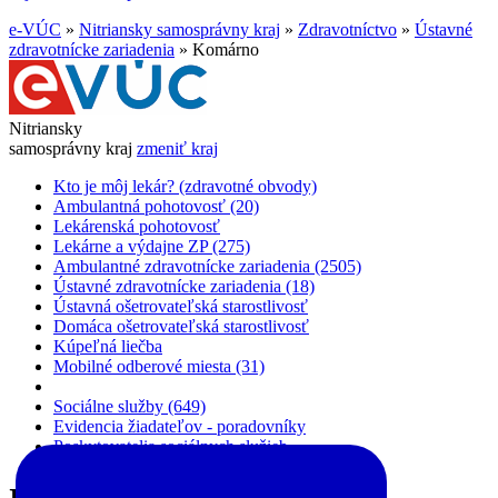
e-VÚC
»
Nitriansky samosprávny kraj
»
Zdravotníctvo
»
Ústavné
zdravotnícke zariadenia
»
Komárno
Nitriansky
samosprávny kraj
zmeniť kraj
Kto je môj lekár? (zdravotné obvody)
Ambulantná pohotovosť (20)
Lekárenská pohotovosť
Lekárne a výdajne ZP (275)
Ambulantné zdravotnícke zariadenia (2505)
Ústavné zdravotnícke zariadenia (18)
Ústavná ošetrovateľská starostlivosť
Domáca ošetrovateľská starostlivosť
Kúpeľná liečba
Mobilné odberové miesta (31)
Sociálne služby (649)
Evidencia žiadateľov - poradovníky
Poskytovatelia sociálnych služieb