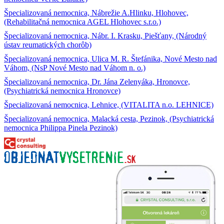
Špecializovaná nemocnica, Nábrežie A.Hlinku, Hlohovec,
(Rehabilitačná nemocnica AGEL Hlohovec s.r.o.)
Špecializovaná nemocnica, Nábr. I. Krasku, Piešťany, (Národný
ústav reumatických chorôb)
Špecializovaná nemocnica, Ulica M. R. Štefánika, Nové Mesto nad
Váhom, (NsP Nové Mesto nad Váhom n. o.)
Špecializovaná nemocnica, Dr. Jána Zelenyáka, Hronovce,
(Psychiatrická nemocnica Hronovce)
Špecializovaná nemocnica, Lehnice, (VITALITA n.o. LEHNICE)
Špecializovaná nemocnica, Malacká cesta, Pezinok, (Psychiatrická
nemocnica Philippa Pinela Pezinok)