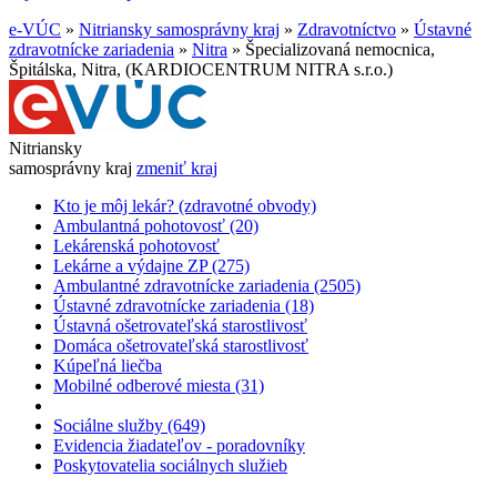
e-VÚC
»
Nitriansky samosprávny kraj
»
Zdravotníctvo
»
Ústavné
zdravotnícke zariadenia
»
Nitra
»
Špecializovaná nemocnica,
Špitálska, Nitra, (KARDIOCENTRUM NITRA s.r.o.)
Nitriansky
samosprávny kraj
zmeniť kraj
Kto je môj lekár? (zdravotné obvody)
Ambulantná pohotovosť (20)
Lekárenská pohotovosť
Lekárne a výdajne ZP (275)
Ambulantné zdravotnícke zariadenia (2505)
Ústavné zdravotnícke zariadenia (18)
Ústavná ošetrovateľská starostlivosť
Domáca ošetrovateľská starostlivosť
Kúpeľná liečba
Mobilné odberové miesta (31)
Sociálne služby (649)
Evidencia žiadateľov - poradovníky
Poskytovatelia sociálnych služieb