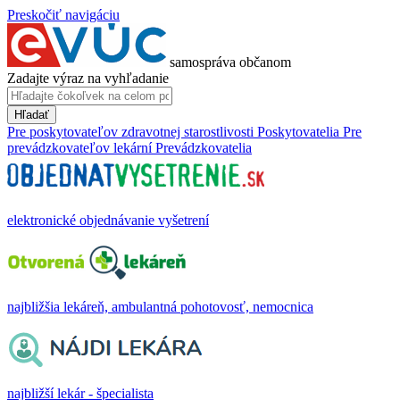
Preskočiť navigáciu
samospráva občanom
Zadajte výraz na vyhľadanie
Hľadať
Pre poskytovateľov zdravotnej starostlivosti
Poskytovatelia
Pre
prevádzkovateľov lekární
Prevádzkovatelia
elektronické objednávanie vyšetrení
najbližšia lekáreň, ambulantná pohotovosť, nemocnica
najbližší lekár - špecialista