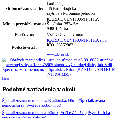
kardiológia
Odborné zameranie:
JIS kardiologická
arytmia a koronárna jednotka
KARDIOCENTRUM NITRA
Miesto prevádzkovania:
Špitálska 3534
/
6A
94901 Nitra
Poisťovne:
VšZP, Dôvera, Union
KARDIOCENTRUM NITRA s.r.o.
IČO: 36562882
Poskytovateľ:
www.kcnr.sk
Mapa
Podobné zariadenia v okolí
Špecializovaná nemocnica, Kláštorská, Nitra, (Špecializovaná
nemocnica sv. Svorada Zobor, n.o.)
Špecializovaná nemocnica, Rínok, Veľké Zálužie, (Psychiatrická
nemocnica Veľké Zálužie)