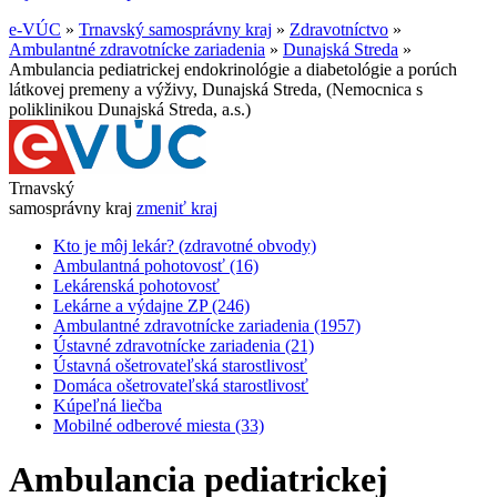
e-VÚC
»
Trnavský samosprávny kraj
»
Zdravotníctvo
»
Ambulantné zdravotnícke zariadenia
»
Dunajská Streda
»
Ambulancia pediatrickej endokrinológie a diabetológie a porúch
látkovej premeny a výživy, Dunajská Streda, (Nemocnica s
poliklinikou Dunajská Streda, a.s.)
Trnavský
samosprávny kraj
zmeniť kraj
Kto je môj lekár? (zdravotné obvody)
Ambulantná pohotovosť (16)
Lekárenská pohotovosť
Lekárne a výdajne ZP (246)
Ambulantné zdravotnícke zariadenia (1957)
Ústavné zdravotnícke zariadenia (21)
Ústavná ošetrovateľská starostlivosť
Domáca ošetrovateľská starostlivosť
Kúpeľná liečba
Mobilné odberové miesta (33)
Ambulancia pediatrickej