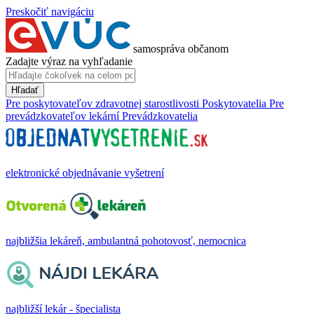
Preskočiť navigáciu
samospráva občanom
Zadajte výraz na vyhľadanie
Hľadať
Pre poskytovateľov zdravotnej starostlivosti
Poskytovatelia
Pre
prevádzkovateľov lekární
Prevádzkovatelia
elektronické objednávanie vyšetrení
najbližšia lekáreň, ambulantná pohotovosť, nemocnica
najbližší lekár - špecialista