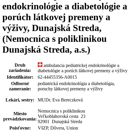
endokrinológie a diabetológie a
porúch látkovej premeny a
výživy, Dunajská Streda,
(Nemocnica s poliklinikou
Dunajská Streda, a.s.)
Druh
ambulancia pediatrickej endokrinológie a
zariadenia:
diabetológie a porúch látkovej premeny a výživy
Identifikátor:
62-44455356-A0015
Odborné
pediatrická endokrinológia a diabetológia,
zameranie:
poruchy látkovej premeny a výživy
Lekári, sestry:
MUDr. Eva Bereczková
Nemocnica s poliklinikou
Miesto
Veľkoblahovská cesta 23
prevádzkovania:
92901 Dunajská Streda
Poisťovne:
VšZP, Dôvera, Union