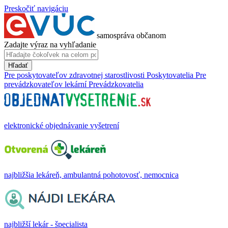
Preskočiť navigáciu
samospráva občanom
Zadajte výraz na vyhľadanie
Hľadať
Pre poskytovateľov zdravotnej starostlivosti
Poskytovatelia
Pre
prevádzkovateľov lekární
Prevádzkovatelia
elektronické objednávanie vyšetrení
najbližšia lekáreň, ambulantná pohotovosť, nemocnica
najbližší lekár - špecialista