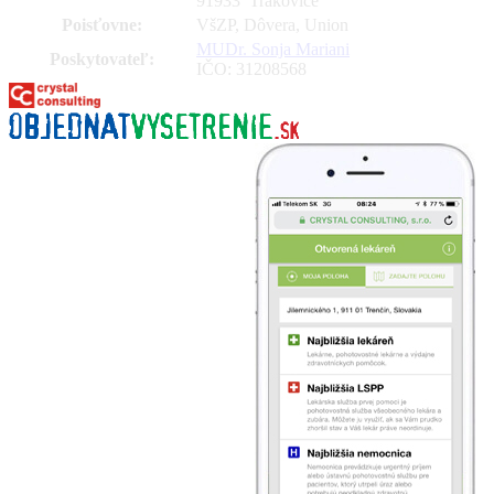
91933 Trakovice
Poisťovne:
VšZP, Dôvera, Union
MUDr. Sonja Mariani
Poskytovateľ:
IČO: 31208568