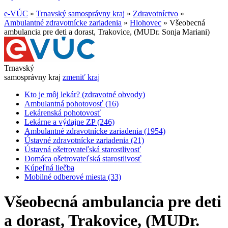
e-VÚC
»
Trnavský samosprávny kraj
»
Zdravotníctvo
»
Ambulantné zdravotnícke zariadenia
»
Hlohovec
»
Všeobecná
ambulancia pre deti a dorast, Trakovice, (MUDr. Sonja Mariani)
Trnavský
samosprávny kraj
zmeniť kraj
Kto je môj lekár? (zdravotné obvody)
Ambulantná pohotovosť (16)
Lekárenská pohotovosť
Lekárne a výdajne ZP (246)
Ambulantné zdravotnícke zariadenia (1954)
Ústavné zdravotnícke zariadenia (21)
Ústavná ošetrovateľská starostlivosť
Domáca ošetrovateľská starostlivosť
Kúpeľná liečba
Mobilné odberové miesta (33)
Všeobecná ambulancia pre deti
a dorast, Trakovice, (MUDr.