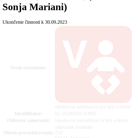
Sonja Mariani)
Ukončenie činnosti k 30.09.2023
Druh zariadenia:
všeobecná ambulancia pre deti a dorast
Identifikátor:
62-31208568-A0001
Odborné zameranie:
všeobecná starostlivosť o deti a dorast
zdravotné stredisko
Miesto prevádzkovania:
210