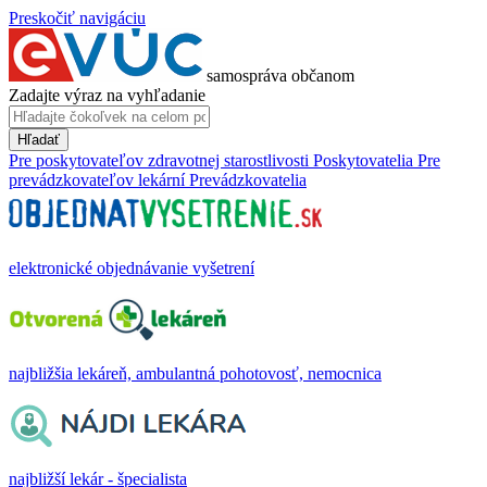
Preskočiť navigáciu
samospráva občanom
Zadajte výraz na vyhľadanie
Hľadať
Pre poskytovateľov zdravotnej starostlivosti
Poskytovatelia
Pre
prevádzkovateľov lekární
Prevádzkovatelia
elektronické objednávanie vyšetrení
najbližšia lekáreň, ambulantná pohotovosť, nemocnica
najbližší lekár - špecialista