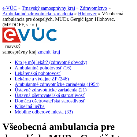
e-VÚC
»
Trnavský samosprávny kraj
»
Zdravotníctvo
»
Ambulantné zdravotnícke zariadenia
»
Hlohovec
»
Všeobecná
ambulancia pre dospelých, MUDr. Gergič Igor, Hlohovec,
(MEDOFF, s.r.o.)
Trnavský
samosprávny kraj
zmeniť kraj
Kto je môj lekár? (zdravotné obvody)
Ambulantná pohotovosť (16)
Lekárenská pohotovosť
Lekárne a výdajne ZP (246)
Ambulantné zdravotnícke zariadenia (1954)
Ústavné zdravotnícke zariadenia (21)
Ústavná ošetrovateľská starostlivosť
Domáca ošetrovateľská starostlivosť
Kúpeľná liečba
Mobilné odberové miesta (33)
Všeobecná ambulancia pre