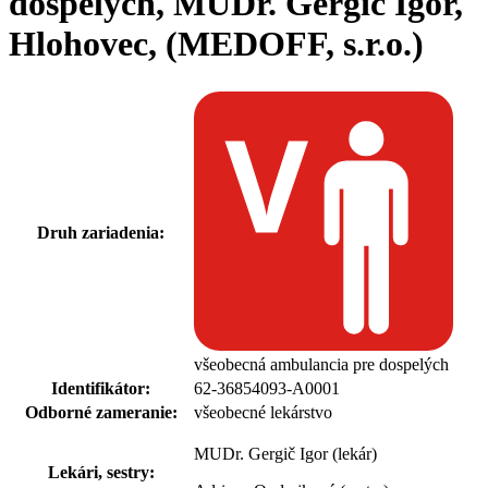
dospelých, MUDr. Gergič Igor,
Hlohovec, (MEDOFF, s.r.o.)
Druh zariadenia:
všeobecná ambulancia pre dospelých
Identifikátor:
62-36854093-A0001
Odborné zameranie:
všeobecné lekárstvo
MUDr. Gergič Igor (lekár)
Lekári, sestry: