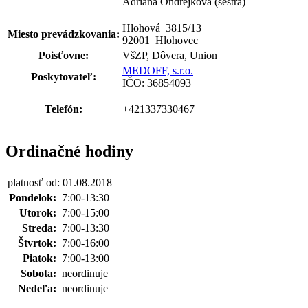
Adriana Ondrejková (sestra)
Hlohová 3815
/
13
Miesto prevádzkovania:
92001 Hlohovec
Poisťovne:
VšZP, Dôvera, Union
MEDOFF, s.r.o.
Poskytovateľ:
IČO: 36854093
Telefón:
+421337330467
Ordinačné hodiny
platnosť od: 01.08.2018
Pondelok:
7:00-13:30
Utorok:
7:00-15:00
Streda:
7:00-13:30
Štvrtok:
7:00-16:00
Piatok:
7:00-13:00
Sobota:
neordinuje
Nedeľa:
neordinuje