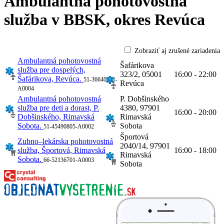
Ambulantná pohotovostná
služba v BBSK,
okres Revúca
Zobraziť aj zrušené zariadenia
Ambulantná pohotovostná
Šafárikova
služba pre dospelých,
323/2, 05001
16:00 - 22:00
Šafárikova, Revúca.
51-36640271-
Revúca
A0004
Ambulantná pohotovostná
P. Dobšinského
služba pre deti a dorast, P.
4380, 97901
16:00 - 20:00
Dobšinského, Rimavská
Rimavská
Sobota.
Sobota
51-45490805-A0002
Športová
Zubno–lekárska pohotovostná
2040/14, 97901
služba, Športová, Rimavská
16:00 - 18:00
Rimavská
Sobota.
66-52136701-A0003
Sobota