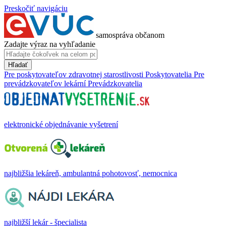
Preskočiť navigáciu
samospráva občanom
Zadajte výraz na vyhľadanie
Hľadať
Pre poskytovateľov zdravotnej starostlivosti
Poskytovatelia
Pre
prevádzkovateľov lekární
Prevádzkovatelia
elektronické objednávanie vyšetrení
najbližšia lekáreň, ambulantná pohotovosť, nemocnica
najbližší lekár - špecialista