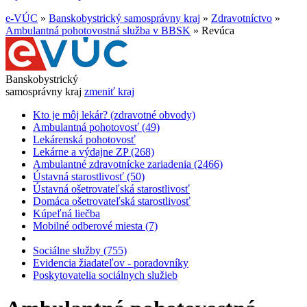
e-VÚC
»
Banskobystrický samosprávny kraj
»
Zdravotníctvo
»
Ambulantná pohotovostná služba v BBSK
»
Revúca
Banskobystrický
samosprávny kraj
zmeniť kraj
Kto je môj lekár? (zdravotné obvody)
Ambulantná pohotovosť (49)
Lekárenská pohotovosť
Lekárne a výdajne ZP (268)
Ambulantné zdravotnícke zariadenia (2466)
Ústavná starostlivosť (50)
Ústavná ošetrovateľská starostlivosť
Domáca ošetrovateľská starostlivosť
Kúpeľná liečba
Mobilné odberové miesta (7)
Sociálne služby (755)
Evidencia žiadateľov - poradovníky
Poskytovatelia sociálnych služieb