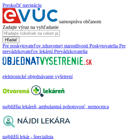
Preskočiť navigáciu
samospráva občanom
Zadajte výraz na vyhľadanie
Hľadať
Pre poskytovateľov zdravotnej starostlivosti
Poskytovatelia
Pre
prevádzkovateľov lekární
Prevádzkovatelia
elektronické objednávanie vyšetrení
najbližšia lekáreň, ambulantná pohotovosť, nemocnica
najbližší lekár - špecialista