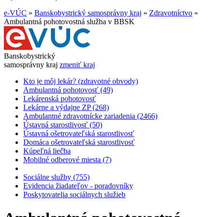
e-VÚC
»
Banskobystrický samosprávny kraj
»
Zdravotníctvo
»
Ambulantná pohotovostná služba v BBSK
Banskobystrický
samosprávny kraj
zmeniť kraj
Kto je môj lekár? (zdravotné obvody)
Ambulantná pohotovosť (49)
Lekárenská pohotovosť
Lekárne a výdajne ZP (268)
Ambulantné zdravotnícke zariadenia (2466)
Ústavná starostlivosť (50)
Ústavná ošetrovateľská starostlivosť
Domáca ošetrovateľská starostlivosť
Kúpeľná liečba
Mobilné odberové miesta (7)
Sociálne služby (755)
Evidencia žiadateľov - poradovníky
Poskytovatelia sociálnych služieb