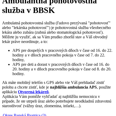
Ambulantná pohotovostná
služba v BBSK
Ambulatná pohotovostná služba (ľudovo prezývaná "pohotovosť"
alebo "lekárska pohotovosť") je pohotovostná služba všeobecného
lekára alebo zubára (zubná alebo stomatologická pohotovosť).
Môžete ju využiť, ak sa Vám prudko zhoršil stav a Váš obvodný
lekár práve neordinuje, a to:
APS pre dospelých v pracovných dňoch v čase od 16. do 22.
hodiny a v dňoch pracovného pokoja v čase od 7. do 22.
hodiny,
APS pre deti a dorast v pracovných dňoch v čase od 16. do
20. hodiny a v dňoch pracovného pokoja v čase od 8. do 20.
hodiny.
Ak máte mobilný telefón s GPS alebo vie Váš prehliadač zistiť
polohu a chcete zistiť, kde je
najbližšia ambulancia APS
, použite
aplikáciu
Otvorená lekáreň
.
Aplikácia Vám pomôže vyhľadať aj najbližšiu nemocnicu v
prípade, že ste utrpeli úraz alebo potrebujete neodkladnú zdravotnú
starostlivosť (vážny úraz, zlomenina, infarkt,…).
Okres Banská Bystrica (3)