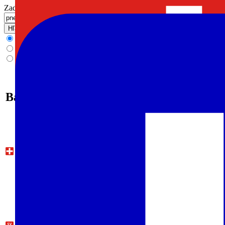
Zadajte výraz na vyhľadanie
Hľadať
všetky ambulantné zariadenia
všeobecné ambulancie pre dospelých
všeobecné ambulancie pre deti a dorast
Banská Bystrica
Ambulancia pediatrickej pneumológie a ftizeológie, Banská Bystr
37957937-A0016