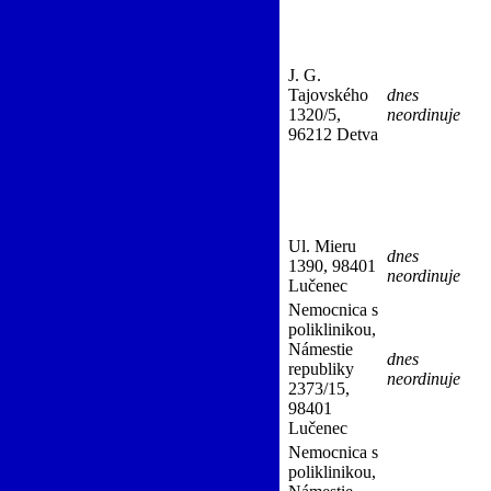
ho kraja, n.o.)
(Pneumológia a
J. G.
Tajovského
dnes
1320/5,
neordinuje
96212 Detva
Ul. Mieru
dnes
1390, 98401
3-A0001
neordinuje
Lučenec
Nemocnica s
poliklinikou,
Námestie
7954571-A0067
dnes
republiky
neordinuje
2373/15,
98401
Lučenec
Nemocnica s
poliklinikou,