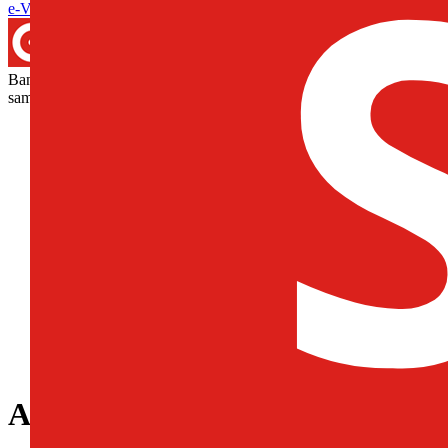
e-VÚC
»
Banskobystrický samosprávny kraj
»
Zdravotníctvo
»
Ambul
Banskobystrický
samosprávny kraj
zmeniť kraj
Kto je môj lekár? (zdravotné obvody)
Ambulantná pohotovosť (49)
Lekárenská pohotovosť
Lekárne a výdajne ZP (268)
Ambulantné zdravotnícke zariadenia (2466)
Ústavná starostlivosť (50)
Ústavná ošetrovateľská starostlivosť
Domáca ošetrovateľská starostlivosť
Kúpeľná liečba
Mobilné odberové miesta (7)
Sociálne služby (755)
Evidencia žiadateľov - poradovníky
Poskytovatelia sociálnych služieb
Ambulantné zdravotnícke zaria