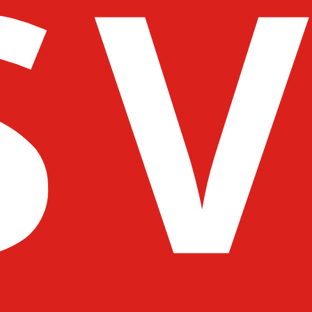
antné zdravotnícke zariadenia
denia