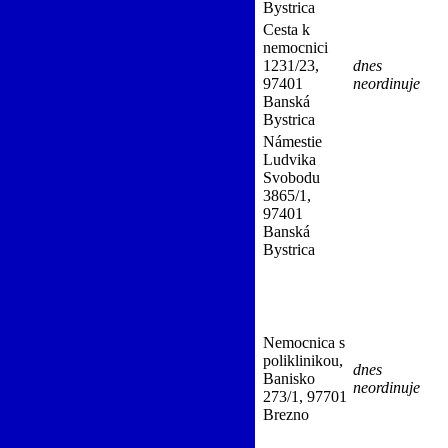
Bystrica
Cesta k
nemocnici
1231/23,
dnes
97401
neordinuje
Banská
Bystrica
Námestie
rica)
(Vnútorné lekárstvo, JIS interná,
Ludvika
, úrazová chirurgia, Otorinolaryngológia
Svobodu
ansfuziológia, JIS hematologická,
3865/1,
starostlivosti o novorodencov, JISN /
97401
vna chirurgia, Maxilofaciálna chirurgia,
Banská
Bystrica
Nemocnica s
poliklinikou,
dnes
gia)
Banisko
66-31908969-A0057
neordinuje
273/1, 97701
Brezno