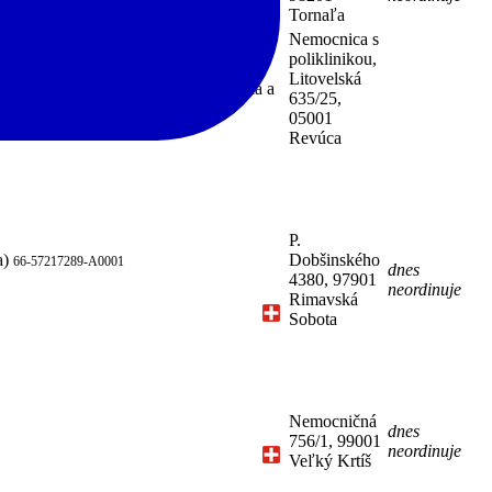
Tornaľa
Nemocnica s
poliklinikou,
JIS pneumologická a ftizeologická,
Litovelská
zívna medicína, Fyziatria, balneológia a
635/25,
05001
Revúca
P.
a)
Dobšinského
66-57217289-A0001
dnes
4380, 97901
neordinuje
Rimavská
Sobota
Nemocničná
dnes
756/1, 99001
neordinuje
Veľký Krtíš