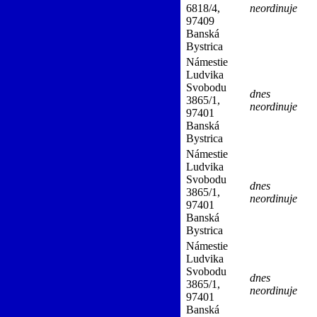
á diagnostika)
51-37957937-A0033
6818/4,
neordinuje
97409
Banská
Bystrica
Námestie
Ludvika
Svobodu
dnes
mológia a ftizeológia)
3865/1,
51-00165549-A0128
neordinuje
97401
Banská
Bystrica
Námestie
Ludvika
Svobodu
strica)
(Pneumológia a ftizeológia,
dnes
3865/1,
neordinuje
97401
Banská
Bystrica
Námestie
Ludvika
Svobodu
nská Bystrica)
(Pneumológia a
dnes
3865/1,
neordinuje
97401
Banská