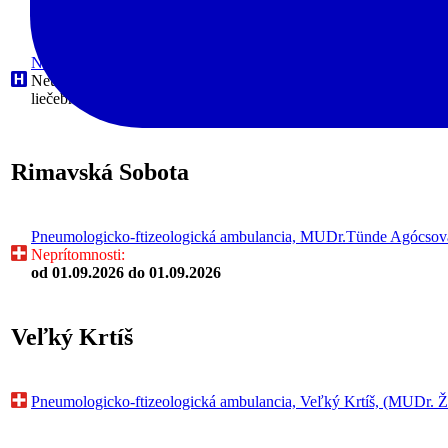
Nemocnica s poliklinikou, n.o. Revúca, Litovelská, Revúca, (Nem
Neurológia, JIS neurologická, Pediatria, Gynekológia a pôrodníctvo
liečebná rehabilitácia, JIS kardiologická, Neonatológia, Geriatri
Rimavská Sobota
Pneumologicko-ftizeologická ambulancia, MUDr.Tünde Agócsová,
Neprítomnosti:
od 01.09.2026
do 01.09.2026
Veľký Krtíš
Pneumologicko-ftizeologická ambulancia, Veľký Krtíš, (MUDr. Ž