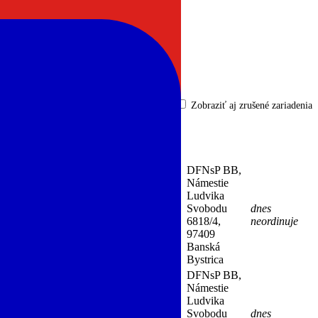
Zobraziť aj zrušené zariadenia
DFNsP BB,
Námestie
Ludvika
trická pneumológia a ftizeológia)
Svobodu
dnes
51-
6818/4,
neordinuje
97409
Banská
Bystrica
DFNsP BB,
Námestie
Ludvika
Svobodu
dnes