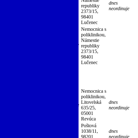
Námestie
dnes
republiky
7954571-A0037
neordinuje
2373/15,
98401
Lučenec
Nemocnica s
poliklinikou,
á, Infektológia, JIS infekčná,
Námestie
ortopedická, Urológia, úrazová chirurgia,
republiky
a chirurgia, JIS cievnej chirurgie,
2373/15,
98401
Lučenec
Nemocnica s
poliklinikou,
Litovelská
dnes
izeológia)
objednávanie
66-45736324-A0021
635/25,
neordinuje
05001
Revúca
Poštová
1038/11,
dnes
98201
neordinuje