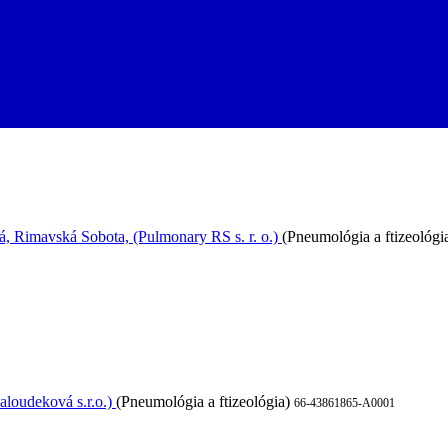
ocnica s poliklinikou, n.o. Revúca)
(Vnútorné lekárstvo, JIS interná, 
, Chirurgia, JIS chirurgická, úrazová chirurgia, Anestéziológia a inten
a, Dlhodobo chorých)
66-45736324-A0001
 Rimavská Sobota, (Pulmonary RS s. r. o.)
(Pneumológia a ftizeológi
aloudeková s.r.o.)
(Pneumológia a ftizeológia)
66-43861865-A0001