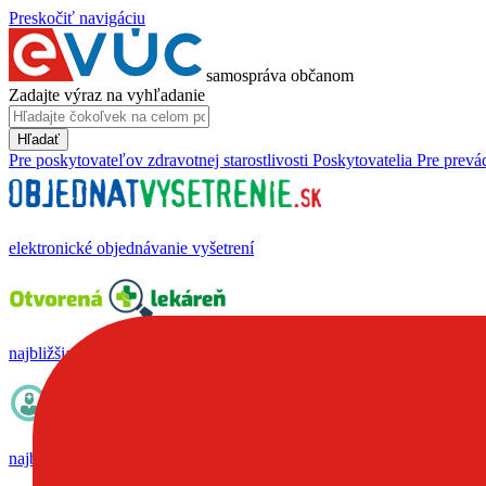
Preskočiť navigáciu
samospráva občanom
Zadajte výraz na vyhľadanie
Hľadať
Pre poskytovateľov zdravotnej starostlivosti
Poskytovatelia
Pre prevá
elektronické objednávanie vyšetrení
najbližšia lekáreň, ambulantná pohotovosť, nemocnica
najbližší lekár - špecialista