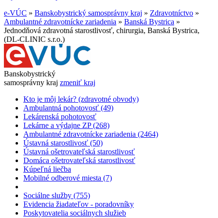
e-VÚC
»
Banskobystrický samosprávny kraj
»
Zdravotníctvo
»
Ambulantné zdravotnícke zariadenia
»
Banská Bystrica
»
Jednodňová zdravotná starostlivosť, chirurgia, Banská Bystrica,
(DL-CLINIC s.r.o.)
Banskobystrický
samosprávny kraj
zmeniť kraj
Kto je môj lekár? (zdravotné obvody)
Ambulantná pohotovosť (49)
Lekárenská pohotovosť
Lekárne a výdajne ZP (268)
Ambulantné zdravotnícke zariadenia (2464)
Ústavná starostlivosť (50)
Ústavná ošetrovateľská starostlivosť
Domáca ošetrovateľská starostlivosť
Kúpeľná liečba
Mobilné odberové miesta (7)
Sociálne služby (755)
Evidencia žiadateľov - poradovníky
Poskytovatelia sociálnych služieb