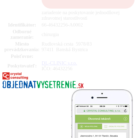
zariadenie na poskytovanie jednodňovej
zdravotnej starostlivosti
Identifikátor:
66-46432256-A0002
Odborné
chirurgia
zameranie:
Miesto
Rudlovská cesta 5978
/
83
prevádzkovania:
97411 Banská Bystrica
Poisťovne:
DL-CLINIC s.r.o.
Poskytovateľ:
IČO: 46432256