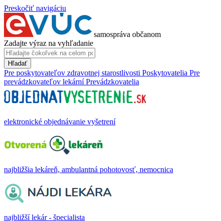
Preskočiť navigáciu
samospráva občanom
Zadajte výraz na vyhľadanie
Hľadať
Pre poskytovateľov zdravotnej starostlivosti
Poskytovatelia
Pre
prevádzkovateľov lekární
Prevádzkovatelia
elektronické objednávanie vyšetrení
najbližšia lekáreň, ambulantná pohotovosť, nemocnica
najbližší lekár - špecialista