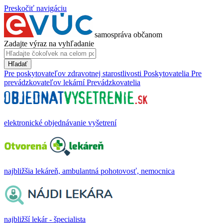
Preskočiť navigáciu
samospráva občanom
Zadajte výraz na vyhľadanie
Hľadať
Pre poskytovateľov zdravotnej starostlivosti
Poskytovatelia
Pre
prevádzkovateľov lekární
Prevádzkovatelia
elektronické objednávanie vyšetrení
najbližšia lekáreň, ambulantná pohotovosť, nemocnica
najbližší lekár - špecialista