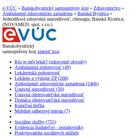
e-VÚC
»
Banskobystrický samosprávny kraj
»
Zdravotníctvo
»
Ambulantné zdravotnícke zariadenia
»
Banská Bystrica
»
Jednodňová zdravotná starostlivosť, chirurgia, Banská Bystrica,
(NOVAMED, spol. s r.o.)
Banskobystrický
samosprávny kraj
zmeniť kraj
Kto je môj lekár? (zdravotné obvody)
Ambulantná pohotovosť (49)
Lekárenská pohotovosť
Lekárne a výdajne ZP (268)
Ambulantné zdravotnícke zariadenia (2466)
Ústavná starostlivosť (50)
Ústavná ošetrovateľská starostlivosť
Domáca ošetrovateľská starostlivosť
Kúpeľná liečba
Mobilné odberové miesta (7)
Sociálne služby (755)
Evidencia žiadateľov - poradovníky
Poskytovatelia sociálnych služieb