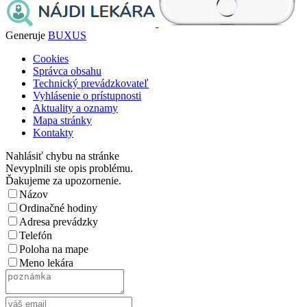
Generuje
BUXUS
Cookies
Správca obsahu
Technický prevádzkovateľ
Vyhlásenie o prístupnosti
Aktuality a oznamy
Mapa stránky
Kontakty
Nahlásiť chybu na stránke
Nevyplnili ste opis problému.
Ďakujeme za upozornenie.
Názov
Ordinačné hodiny
Adresa prevádzky
Telefón
Poloha na mape
Meno lekára