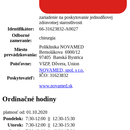
zariadenie na poskytovanie jednodňovej
zdravotnej starostlivosti
Identifikátor:
66-31623832-A0027
Odborné
chirurgia
zameranie:
Poliklinika NOVAMED
Miesto
Bernolákova 6900
/
12
prevádzkovania:
97405 Banská Bystrica
Poisťovne:
VšZP, Dôvera, Union
NOVAMED, spol. s r.o.
IČO: 31623832
Poskytovateľ:
www.novamed.sk
Ordinačné hodiny
platnosť od: 01.10.2020
Pondelok:
7:30-12:00
||
12:30-15:30
Utorok:
7:30-12:00
||
12:30-15:30