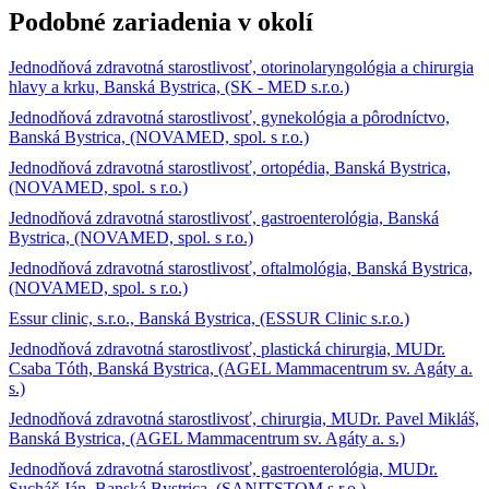
Podobné zariadenia v okolí
Jednodňová zdravotná starostlivosť, otorinolaryngológia a chirurgia
hlavy a krku, Banská Bystrica, (SK - MED s.r.o.)
Jednodňová zdravotná starostlivosť, gynekológia a pôrodníctvo,
Banská Bystrica, (NOVAMED, spol. s r.o.)
Jednodňová zdravotná starostlivosť, ortopédia, Banská Bystrica,
(NOVAMED, spol. s r.o.)
Jednodňová zdravotná starostlivosť, gastroenterológia, Banská
Bystrica, (NOVAMED, spol. s r.o.)
Jednodňová zdravotná starostlivosť, oftalmológia, Banská Bystrica,
(NOVAMED, spol. s r.o.)
Essur clinic, s.r.o., Banská Bystrica, (ESSUR Clinic s.r.o.)
Jednodňová zdravotná starostlivosť, plastická chirurgia, MUDr.
Csaba Tóth, Banská Bystrica, (AGEL Mammacentrum sv. Agáty a.
s.)
Jednodňová zdravotná starostlivosť, chirurgia, MUDr. Pavel Mikláš,
Banská Bystrica, (AGEL Mammacentrum sv. Agáty a. s.)
Jednodňová zdravotná starostlivosť, gastroenterológia, MUDr.
Sucháč Ján, Banská Bystrica, (SANITSTOM s.r.o.)