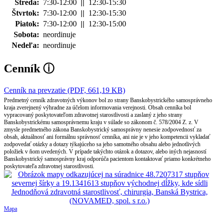
Streda:
7:30-12:00
||
12:30-15:30
Štvrtok:
7:30-12:00
||
12:30-15:30
Piatok:
7:30-12:00
||
12:30-15:00
Sobota:
neordinuje
Nedeľa:
neordinuje
Cenník
ⓘ
Cenník na prevzatie (PDF, 661,19 KB)
Predmetný cenník zdravotných výkonov bol zo strany Banskobystrického samosprávneho
kraja zverejnený výhradne za účelom informovania verejnosti. Obsah cenníka bol
vypracovaný poskytovateľom zdravotnej starostlivosti a zaslaný z jeho strany
Banskobystrickému samosprávnemu kraju v súlade so zákonom č. 578/2004 Z. z. V
zmysle predmetného zákona Banskobystrický samosprávny nenesie zodpovednosť za
obsah, aktuálnosť ani formálnu správnosť cenníka, ani nie je v jeho kompetencii vykladať
zodpovedať otázky a dotazy týkajúceho sa jeho samotného obsahu alebo jednotlivých
položiek v ňom uvedených. V prípade takýchto otázok a dotazov, alebo iných nejasností
Banskobystrický samosprávny kraj odporúča pacientom kontaktovať priamo konkrétneho
poskytovateľa zdravotnej starostlivosti.
Mapa