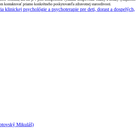
m kontaktovať priamo konkrétneho poskytovateľa zdravotnej starostlivosti.
iptovský Mikuláš)