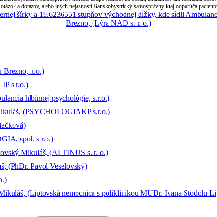
otázok a dotazov, alebo iných nejasností Banskobystrický samosprávny kraj odporúča paciento
 Brezno, n.o.)
P s.r.o.)
ancia hlbinnej psychológie, s.r.o.)
ý Mikuláš, (PSYCHOLOGIAKP s.r.o.)
iačková)
A, spol. s r.o.)
tovský Mikuláš, (ALTINUS s. r. o.)
š, (PhDr. Pavol Veselovský)
o.)
 Mikuláš, (Liptovská nemocnica s poliklinikou MUDr. Ivana Stodolu L