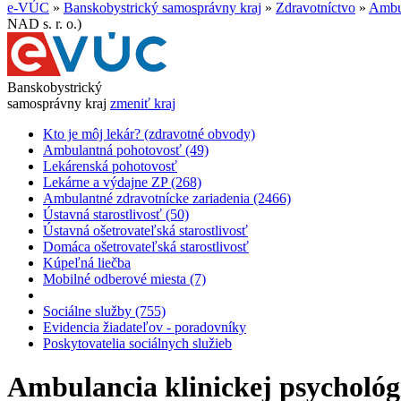
e-VÚC
»
Banskobystrický samosprávny kraj
»
Zdravotníctvo
»
Ambul
NAD s. r. o.)
Banskobystrický
samosprávny kraj
zmeniť kraj
Kto je môj lekár? (zdravotné obvody)
Ambulantná pohotovosť (49)
Lekárenská pohotovosť
Lekárne a výdajne ZP (268)
Ambulantné zdravotnícke zariadenia (2466)
Ústavná starostlivosť (50)
Ústavná ošetrovateľská starostlivosť
Domáca ošetrovateľská starostlivosť
Kúpeľná liečba
Mobilné odberové miesta (7)
Sociálne služby (755)
Evidencia žiadateľov - poradovníky
Poskytovatelia sociálnych služieb
Ambulancia klinickej psychológi