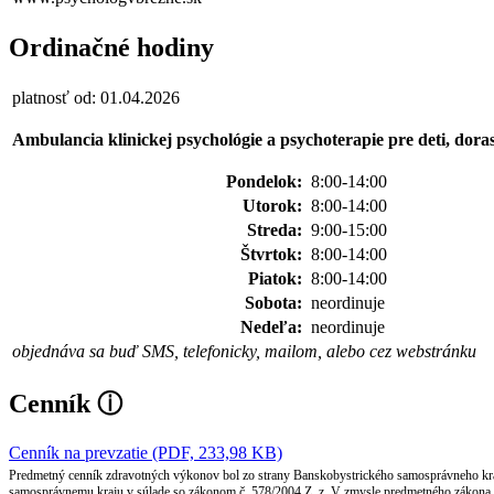
Ordinačné hodiny
platnosť od: 01.04.2026
Ambulancia klinickej psychológie a psychoterapie pre deti, dora
Pondelok:
8:00-14:00
Utorok:
8:00-14:00
Streda:
9:00-15:00
Štvrtok:
8:00-14:00
Piatok:
8:00-14:00
Sobota:
neordinuje
Nedeľa:
neordinuje
objednáva sa buď SMS, telefonicky, mailom, alebo cez webstránku
Cenník
ⓘ
Cenník na prevzatie (PDF, 233,98 KB)
Predmetný cenník zdravotných výkonov bol zo strany Banskobystrického samosprávneho kraja
samosprávnemu kraju v súlade so zákonom č. 578/2004 Z. z. V zmysle predmetného zákona B