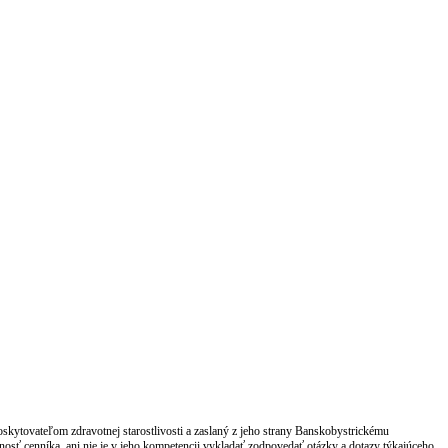
ytovateľom zdravotnej starostlivosti a zaslaný z jeho strany Banskobystrickému
ť cenníka, ani nie je v jeho kompetencii vykladať zodpovedať otázky a dotazy týkajúceho