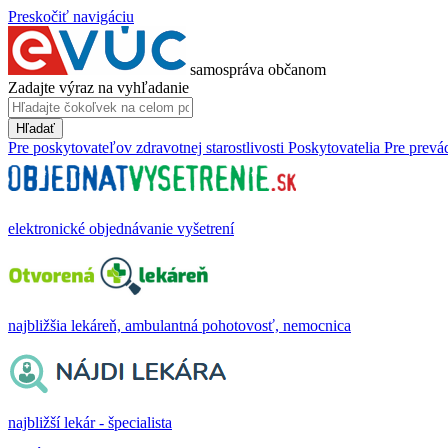
Preskočiť navigáciu
samospráva občanom
Zadajte výraz na vyhľadanie
Hľadať
Pre poskytovateľov zdravotnej starostlivosti
Poskytovatelia
Pre prevá
elektronické objednávanie vyšetrení
najbližšia lekáreň, ambulantná pohotovosť, nemocnica
najbližší lekár - špecialista