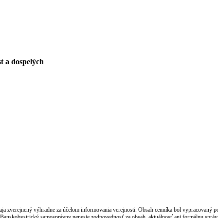
st a dospelých
 zverejnený výhradne za účelom informovania verejnosti. Obsah cenníka bol vypracovaný posk
anskobystrický samosprávny nenesie zodpovednosť za obsah, aktuálnosť ani formálnu správnos