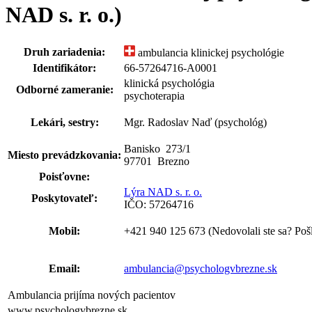
NAD s. r. o.)
Druh zariadenia:
ambulancia klinickej psychológie
Identifikátor:
66-57264716-A0001
klinická psychológia
Odborné zameranie:
psychoterapia
Lekári, sestry:
Mgr. Radoslav Naď (psychológ)
Banisko 273
/
1
Miesto prevádzkovania:
97701 Brezno
Poisťovne:
Lýra NAD s. r. o.
Poskytovateľ:
IČO: 57264716
Mobil:
+421 940 125 673
(Nedovolali ste sa? Poš
Email:
ambulancia@psychologvbrezne.sk
Ambulancia prijíma nových pacientov
www.psychologvbrezne.sk