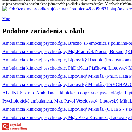
sa jeho samotného obsahu alebo jednotlivých položiek v ňom uvedených. V prípade takýchto 
Mapa
Podobné zariadenia v okolí
Ambulancia klinickej psychológie, Brezno, (Nemocnica s poliklinikou
Ambulancia klinickej psychológie, Mgr.František Nociar, Brezno, (KLI
Ambulancia klinickej psychológie, Liptovský Hrádok, (Po dušu - ambul
Ambulancia klinickej psychológie, PhDr.Kata Piačková, Liptovsk
Ambulancia klinickej psychológie, Liptovský Mikuláš, (PhDr. Kata P
Ambulancia klinickej psychológie, Liptovský Mikuláš, (PSYCHAGOGI
ALTINUS s. r. o. Ambulancia klinickej a dopravnej psychológie, Lip
Psychologická ambulancia, Mgr. Pavol Veselovský, Liptovský Mikulá
Ambulancia klinickej psychológie, Liptovský Mikuláš, (QUIES 7 s.r.
Ambulancia klinickej psychológie, Mgr. Viera Kasanická, Liptovský