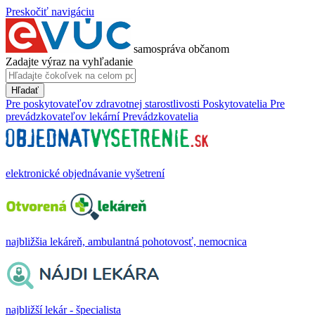
Preskočiť navigáciu
samospráva občanom
Zadajte výraz na vyhľadanie
Hľadať
Pre poskytovateľov zdravotnej starostlivosti
Poskytovatelia
Pre
prevádzkovateľov lekární
Prevádzkovatelia
elektronické objednávanie vyšetrení
najbližšia lekáreň, ambulantná pohotovosť, nemocnica
najbližší lekár - špecialista