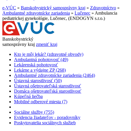
e-VÚC
»
Banskobystrický samosprávny kraj
»
Zdravotníctvo
»
Ambulantné zdravotnícke zariadenia
»
Lučenec
»
Ambulancia
pediatrickej gynekológie, Lučenec, (ENDOGYN s.r.o.)
Banskobystrický
samosprávny kraj
zmeniť kraj
Kto je môj lekár? (zdravotné obvody)
Ambulantná pohotovosť (49)
Lekárenská pohotovosť
Lekárne a výdajne ZP (268)
Ambulantné zdravotnícke zariadenia (2464)
Ústavná starostlivosť (50)
Ústavná ošetrovateľská starostlivosť
Domáca ošetrovateľská starostlivosť
Kúpeľná liečba
Mobilné odberové miesta (7)
Sociálne služby (755)
Evidencia žiadateľov - poradovníky
Poskytovatelia sociálnych služieb