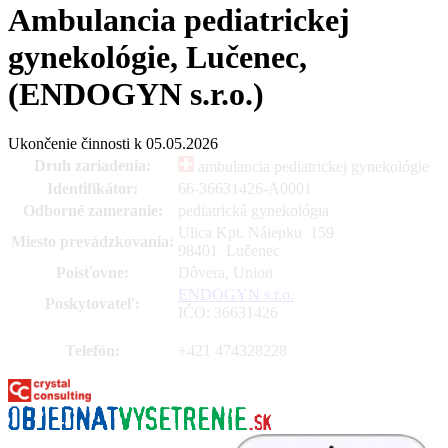
Ambulancia pediatrickej
gynekológie, Lučenec,
(ENDOGYN s.r.o.)
Ukončenie činnosti k 05.05.2026
Druh zariadenia:
ambulancia pediatrickej gynekológie
Identifikátor:
66-36631426-A0001
Odborné zameranie:
pediatrická gynekológia
Ulica Kpt. Nálepku 159
Miesto prevádzkovania:
98401 Lučenec
Poisťovne:
Dôvera, Union
ENDOGYN s.r.o.
Poskytovateľ:
IČO: 36631426
Telefón:
+421 474328228