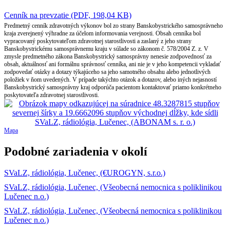
Cenník na prevzatie (PDF, 198,04 KB)
Predmetný cenník zdravotných výkonov bol zo strany Banskobystrického samosprávneho
kraja zverejnený výhradne za účelom informovania verejnosti. Obsah cenníka bol
vypracovaný poskytovateľom zdravotnej starostlivosti a zaslaný z jeho strany
Banskobystrickému samosprávnemu kraju v súlade so zákonom č. 578/2004 Z. z. V
zmysle predmetného zákona Banskobystrický samosprávny nenesie zodpovednosť za
obsah, aktuálnosť ani formálnu správnosť cenníka, ani nie je v jeho kompetencii vykladať
zodpovedať otázky a dotazy týkajúceho sa jeho samotného obsahu alebo jednotlivých
položiek v ňom uvedených. V prípade takýchto otázok a dotazov, alebo iných nejasností
Banskobystrický samosprávny kraj odporúča pacientom kontaktovať priamo konkrétneho
poskytovateľa zdravotnej starostlivosti.
Mapa
Podobné zariadenia v okolí
SVaLZ, rádiológia, Lučenec, (€UROGYN, s.r.o.)
SVaLZ, rádiológia, Lučenec, (Všeobecná nemocnica s poliklinikou
Lučenec n.o.)
SVaLZ, rádiológia, Lučenec, (Všeobecná nemocnica s poliklinikou
Lučenec n.o.)