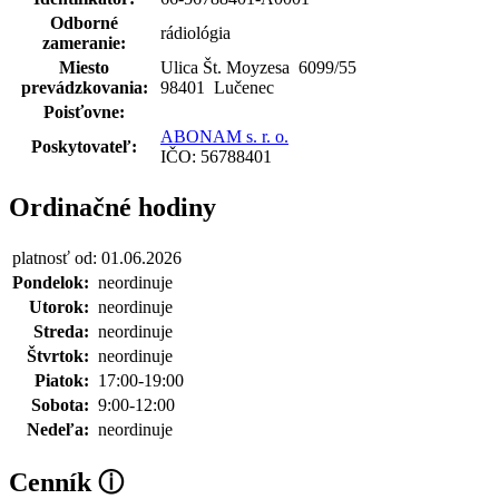
Odborné
rádiológia
zameranie:
Miesto
Ulica Št. Moyzesa 6099
/
55
prevádzkovania:
98401 Lučenec
Poisťovne:
ABONAM s. r. o.
Poskytovateľ:
IČO: 56788401
Ordinačné hodiny
platnosť od: 01.06.2026
Pondelok:
neordinuje
Utorok:
neordinuje
Streda:
neordinuje
Štvrtok:
neordinuje
Piatok:
17:00-19:00
Sobota:
9:00-12:00
Nedeľa:
neordinuje
Cenník
ⓘ