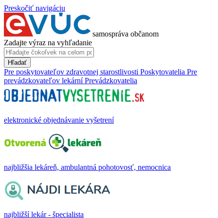
Preskočiť navigáciu
samospráva občanom
Zadajte výraz na vyhľadanie
Hľadať
Pre poskytovateľov zdravotnej starostlivosti
Poskytovatelia
Pre
prevádzkovateľov lekární
Prevádzkovatelia
elektronické objednávanie vyšetrení
najbližšia lekáreň, ambulantná pohotovosť, nemocnica
najbližší lekár - špecialista