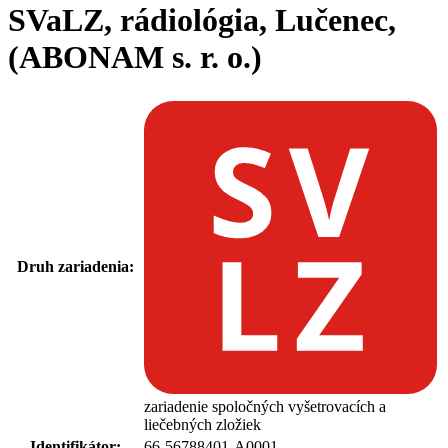
SVaLZ, rádiológia, Lučenec,
(ABONAM s. r. o.)
Druh zariadenia:
zariadenie spoločných vyšetrovacích a
liečebných zložiek
Identifikátor:
66-56788401-A0001