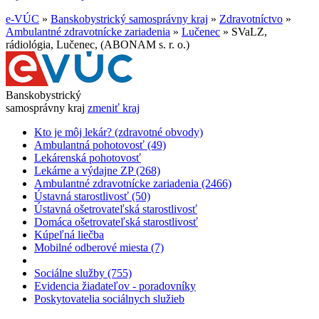
e-VÚC
»
Banskobystrický samosprávny kraj
»
Zdravotníctvo
»
Ambulantné zdravotnícke zariadenia
»
Lučenec
»
SVaLZ,
rádiológia, Lučenec, (ABONAM s. r. o.)
Banskobystrický
samosprávny kraj
zmeniť kraj
Kto je môj lekár? (zdravotné obvody)
Ambulantná pohotovosť (49)
Lekárenská pohotovosť
Lekárne a výdajne ZP (268)
Ambulantné zdravotnícke zariadenia (2466)
Ústavná starostlivosť (50)
Ústavná ošetrovateľská starostlivosť
Domáca ošetrovateľská starostlivosť
Kúpeľná liečba
Mobilné odberové miesta (7)
Sociálne služby (755)
Evidencia žiadateľov - poradovníky
Poskytovatelia sociálnych služieb