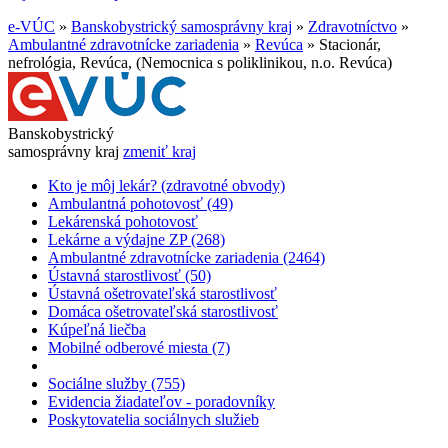
e-VÚC
»
Banskobystrický samosprávny kraj
»
Zdravotníctvo
»
Ambulantné zdravotnícke zariadenia
»
Revúca
»
Stacionár,
nefrológia, Revúca, (Nemocnica s poliklinikou, n.o. Revúca)
Banskobystrický
samosprávny kraj
zmeniť kraj
Kto je môj lekár? (zdravotné obvody)
Ambulantná pohotovosť (49)
Lekárenská pohotovosť
Lekárne a výdajne ZP (268)
Ambulantné zdravotnícke zariadenia (2464)
Ústavná starostlivosť (50)
Ústavná ošetrovateľská starostlivosť
Domáca ošetrovateľská starostlivosť
Kúpeľná liečba
Mobilné odberové miesta (7)
Sociálne služby (755)
Evidencia žiadateľov - poradovníky
Poskytovatelia sociálnych služieb