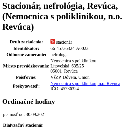
Stacionár, nefrológia, Revúca,
(Nemocnica s poliklinikou, n.o.
Revúca)
Druh zariadenia:
stacionár
Identifikátor:
66-45736324-A0023
Odborné zameranie:
nefrológia
Nemocnica s poliklinikou
Miesto prevádzkovania:
Litovelská 635
/
25
05001 Revúca
Poisťovne:
VšZP, Dôvera, Union
Nemocnica s poliklinikou, n.o. Revúca
Poskytovateľ:
IČO: 45736324
Ordinačné hodiny
platnosť od: 30.09.2021
Dialyzačný stacionár