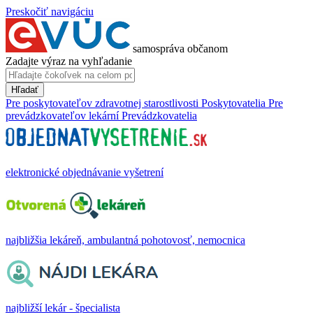
Preskočiť navigáciu
samospráva občanom
Zadajte výraz na vyhľadanie
Hľadať
Pre poskytovateľov zdravotnej starostlivosti
Poskytovatelia
Pre
prevádzkovateľov lekární
Prevádzkovatelia
elektronické objednávanie vyšetrení
najbližšia lekáreň, ambulantná pohotovosť, nemocnica
najbližší lekár - špecialista