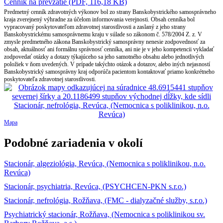
Cenník na prevzatie (PDF, 116,18 KB)
Predmetný cenník zdravotných výkonov bol zo strany Banskobystrického samosprávneho
kraja zverejnený výhradne za účelom informovania verejnosti. Obsah cenníka bol
vypracovaný poskytovateľom zdravotnej starostlivosti a zaslaný z jeho strany
Banskobystrickému samosprávnemu kraju v súlade so zákonom č. 578/2004 Z. z. V
zmysle predmetného zákona Banskobystrický samosprávny nenesie zodpovednosť za
obsah, aktuálnosť ani formálnu správnosť cenníka, ani nie je v jeho kompetencii vykladať
zodpovedať otázky a dotazy týkajúceho sa jeho samotného obsahu alebo jednotlivých
položiek v ňom uvedených. V prípade takýchto otázok a dotazov, alebo iných nejasností
Banskobystrický samosprávny kraj odporúča pacientom kontaktovať priamo konkrétneho
poskytovateľa zdravotnej starostlivosti.
Mapa
Podobné zariadenia v okolí
Stacionár, algeziológia, Revúca, (Nemocnica s poliklinikou, n.o.
Revúca)
Stacionár, psychiatria, Revúca, (PSYCHCEN-PKN s.r.o.)
Stacionár, nefrológia, Rožňava, (FMC - dialyzačné služby, s.r.o.)
Psychiatrický stacionár, Rožňava, (Nemocnica s poliklinikou sv.