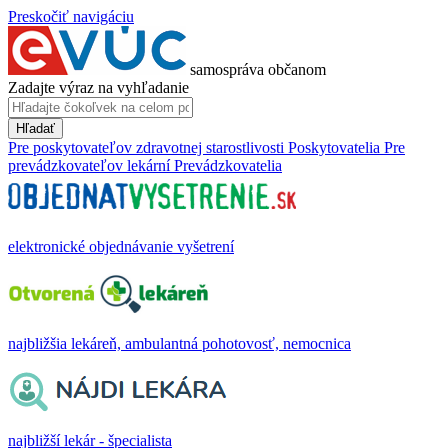
Preskočiť navigáciu
samospráva občanom
Zadajte výraz na vyhľadanie
Hľadať
Pre poskytovateľov zdravotnej starostlivosti
Poskytovatelia
Pre
prevádzkovateľov lekární
Prevádzkovatelia
elektronické objednávanie vyšetrení
najbližšia lekáreň, ambulantná pohotovosť, nemocnica
najbližší lekár - špecialista