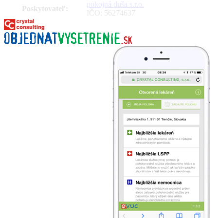
pokojná duša s.r.o.
Poskytovateľ:
IČO: 56274637