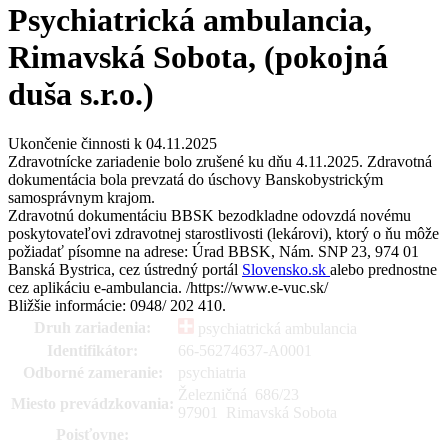
Psychiatrická ambulancia,
Rimavská Sobota, (pokojná
duša s.r.o.)
Ukončenie činnosti k 04.11.2025
Zdravotnícke zariadenie bolo zrušené ku dňu 4.11.2025. Zdravotná
dokumentácia bola prevzatá do úschovy Banskobystrickým
samosprávnym krajom.
Zdravotnú dokumentáciu BBSK bezodkladne odovzdá novému
poskytovateľovi zdravotnej starostlivosti (lekárovi), ktorý o ňu môže
požiadať písomne na adrese: Úrad BBSK, Nám. SNP 23, 974 01
Banská Bystrica, cez ústredný portál
Slovensko.sk
alebo prednostne
cez aplikáciu e-ambulancia. /https://www.e-vuc.sk/
Bližšie informácie: 0948/ 202 410.
Druh zariadenia:
psychiatrická ambulancia
Identifikátor:
66-56274637-A0001
Odborné zameranie:
psychiatria
Železničná 686
/
23
Miesto prevádzkovania:
97901 Rimavská Sobota
Poisťovne: