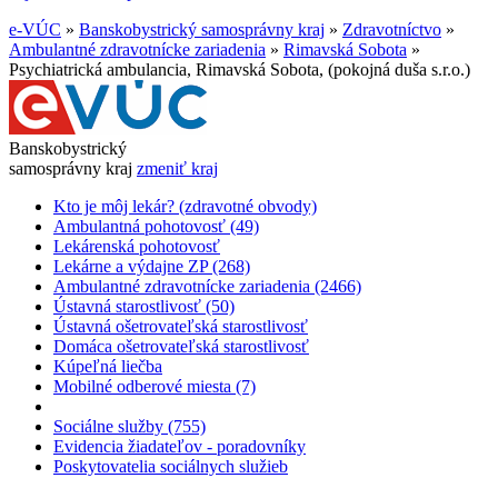
e-VÚC
»
Banskobystrický samosprávny kraj
»
Zdravotníctvo
»
Ambulantné zdravotnícke zariadenia
»
Rimavská Sobota
»
Psychiatrická ambulancia, Rimavská Sobota, (pokojná duša s.r.o.)
Banskobystrický
samosprávny kraj
zmeniť kraj
Kto je môj lekár? (zdravotné obvody)
Ambulantná pohotovosť (49)
Lekárenská pohotovosť
Lekárne a výdajne ZP (268)
Ambulantné zdravotnícke zariadenia (2466)
Ústavná starostlivosť (50)
Ústavná ošetrovateľská starostlivosť
Domáca ošetrovateľská starostlivosť
Kúpeľná liečba
Mobilné odberové miesta (7)
Sociálne služby (755)
Evidencia žiadateľov - poradovníky
Poskytovatelia sociálnych služieb