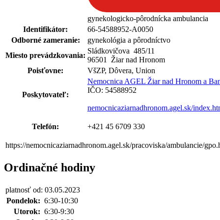
gynekologicko-pôrodnícka ambulancia
Identifikátor:
66-54588952-A0050
Odborné zameranie:
gynekológia a pôrodníctvo
Sládkovičova 485
/
11
Miesto prevádzkovania:
96501 Žiar nad Hronom
Poisťovne:
VšZP, Dôvera, Union
Nemocnica AGEL Žiar nad Hronom a Bansk
IČO: 54588952
Poskytovateľ:
nemocnicaziarnadhronom.agel.sk/index.ht
Telefón:
+421 45 6709 330
https://nemocnicaziarnadhronom.agel.sk/pracoviska/ambulancie/gpo.
Ordinačné hodiny
platnosť od: 03.05.2023
Pondelok:
6:30-10:30
Utorok:
6:30-9:30