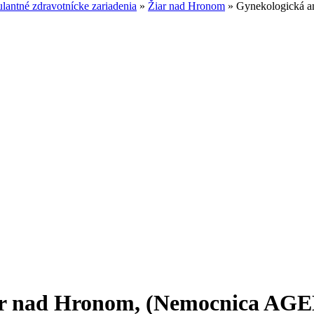
antné zdravotnícke zariadenia
»
Žiar nad Hronom
»
Gynekologická a
ar nad Hronom, (Nemocnica AGE