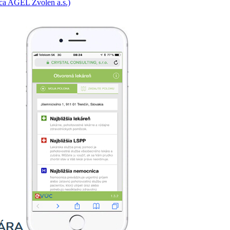
ca AGEL Zvolen a.s.)