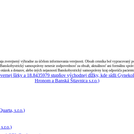
 zverejnený výhradne za účelom informovania verejnosti. Obsah cenníka bol vypracovaný posk
anskobystrický samosprávny nenesie zodpovednosť za obsah, aktuálnosť ani formálnu správnos
otázok a dotazov, alebo iných nejasností Banskobystrický samosprávny kraj odporúča paciento
arta, s.r.o.)
.r.o.)