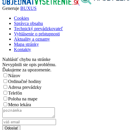
Generuje
BUXUS
Cookies
Správca obsahu
Technický prevádzkovateľ
Vyhlásenie o prístupnosti
Aktuality a oznamy
Mapa stránky
Kontakty
Nahlásiť chybu na stránke
Nevyplnili ste opis problému.
Ďakujeme za upozornenie.
Názov
Ordinačné hodiny
Adresa prevádzky
Telefón
Poloha na mape
Meno lekára