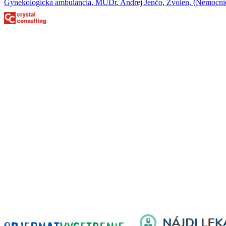
Gynekologická ambulancia, MUDr. Andrej Jenčo, Zvolen, (Nemocni