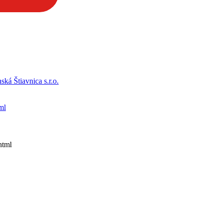
á Štiavnica s.r.o.
ml
html