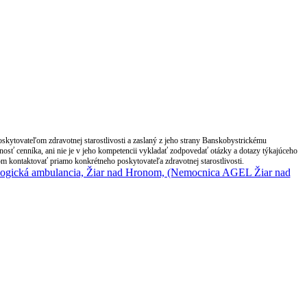
ytovateľom zdravotnej starostlivosti a zaslaný z jeho strany Banskobystrickému
ť cenníka, ani nie je v jeho kompetencii vykladať zodpovedať otázky a dotazy týkajúceho
m kontaktovať priamo konkrétneho poskytovateľa zdravotnej starostlivosti.