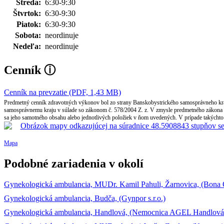
Streda:
6:30-9:30
Štvrtok:
6:30-9:30
Piatok:
6:30-9:30
Sobota:
neordinuje
Nedeľa:
neordinuje
Cenník
ⓘ
Cenník na prevzatie (PDF, 1,43 MB)
Predmetný cenník zdravotných výkonov bol zo strany Banskobystrického samosprávneho kraja
samosprávnemu kraju v súlade so zákonom č. 578/2004 Z. z. V zmysle predmetného zákona B
sa jeho samotného obsahu alebo jednotlivých položiek v ňom uvedených. V prípade takýchto 
Mapa
Podobné zariadenia v okolí
Gynekologická ambulancia, MUDr. Kamil Pahuli, Žarnovica, (Bona Qu
Gynekologická ambulancia, Budča, (Gynpor s.r.o.)
Gynekologická ambulancia, Handlová, (Nemocnica AGEL Handlová s