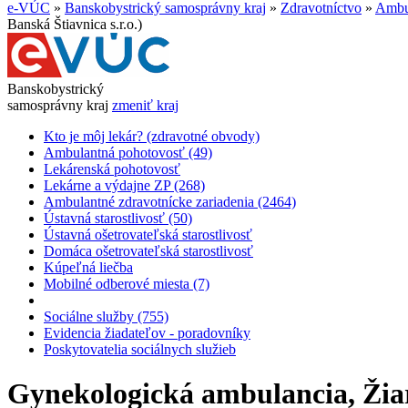
e-VÚC
»
Banskobystrický samosprávny kraj
»
Zdravotníctvo
»
Ambul
Banská Štiavnica s.r.o.)
Banskobystrický
samosprávny kraj
zmeniť kraj
Kto je môj lekár? (zdravotné obvody)
Ambulantná pohotovosť (49)
Lekárenská pohotovosť
Lekárne a výdajne ZP (268)
Ambulantné zdravotnícke zariadenia (2464)
Ústavná starostlivosť (50)
Ústavná ošetrovateľská starostlivosť
Domáca ošetrovateľská starostlivosť
Kúpeľná liečba
Mobilné odberové miesta (7)
Sociálne služby (755)
Evidencia žiadateľov - poradovníky
Poskytovatelia sociálnych služieb
Gynekologická ambulancia, Ži