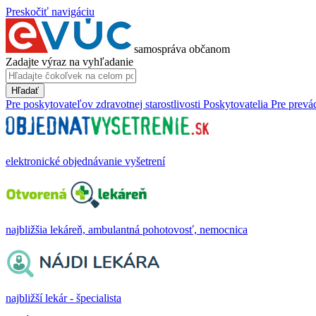
Preskočiť navigáciu
samospráva občanom
Zadajte výraz na vyhľadanie
Hľadať
Pre poskytovateľov zdravotnej starostlivosti
Poskytovatelia
Pre prevá
elektronické objednávanie vyšetrení
najbližšia lekáreň, ambulantná pohotovosť, nemocnica
najbližší lekár - špecialista