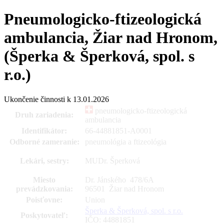
Pneumologicko-ftizeologická
ambulancia, Žiar nad Hronom,
(Šperka & Šperková, spol. s
r.o.)
Ukončenie činnosti k 13.01.2026
pneumologicko-ftizeologická
Druh zariadenia:
ambulancia
Identifikátor:
66-44881851-A0001
Odborné zameranie:
pneumológia a ftizeológia
Lekári, sestry:
MUDr. Šperková
Miesto
Dr. Jánského 478
/
6A
prevádzkovania:
96501 Žiar nad Hronom
Poisťovne:
Union
Šperka & Šperková, spol. s r.o.
Poskytovateľ:
IČO: 44881851