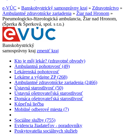
e-VÚC
»
Banskobystrický samosprávny kraj
»
Zdravotníctvo
»
Ambulantné zdravotnícke zariadenia
»
Žiar nad Hronom
»
Pneumologicko-ftizeologická ambulancia, Žiar nad Hronom,
(Šperka & Šperková, spol. s r.o.)
Banskobystrický
samosprávny kraj
zmeniť kraj
Kto je môj lekár? (zdravotné obvody)
Ambulantná pohotovosť (49)
Lekárenská pohotovosť
Lekárne a výdajne ZP (268)
Ambulantné zdravotnícke zariadenia (2466)
Ústavná starostlivosť (50)
Ústavná ošetrovateľská starostlivosť
Domáca ošetrovateľská starostlivosť
Kúpeľná liečba
Mobilné odberové miesta (7)
Sociálne služby (755)
Evidencia žiadateľov - poradovníky
Poskytovatelia sociálnych služieb