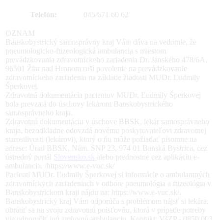
Telefón:
045/671 60 62
OZNAM
Banskobystrický samosprávny kraj Vám dáva na vedomie, že
pneumologicko-ftizeologická ambulancia s miestom
prevádzkovania zdravotníckeho zariadenia Dr. Jánského 478/6A,
96501 Žiar nad Hronom ruší povolenie na prevádzkovanie
zdravotníckeho zariadenia na základe žiadosti MUDr. Ľudmily
Šperkovej.
Zdravotná dokumentácia pacientov MUDr. Ľudmily Šperkovej
bola prevzatá do úschovy lekárom Banskobystrického
samosprávneho kraja.
Zdravotnú dokumentáciu v úschove BBSK, lekár samosprávneho
kraja, bezodkladne odovzdá novému poskytovateľovi zdravotnej
starostlivosti (lekárovi), ktorý o ňu môže požiadať písomne na
adrese: Úrad BBSK, Nám. SNP 23, 974 01 Banská Bystrica, cez
ústredný portál
Slovensko.sk
alebo prednostne cez aplikáciu e-
ambulancia. /https://www.e-vuc.sk/
Pacienti MUDr. Ľudmily Šperkovej si informácie o ambulantných
zdravotníckych zariadeniach v odbore pneumológia a ftizeológia v
Banskobystrickom kraji nájdu na: https://www.e-vuc.sk/.
Banskobystrický kraj Vám odporúča s problémom nájsť si lekára,
obrátiť sa na svoju zdravotnú poisťovňu, ktorá v prípade potreby
vie odporučiť inú zmluvnú ambulanciu. Kontakt: VšZP - 0850 003