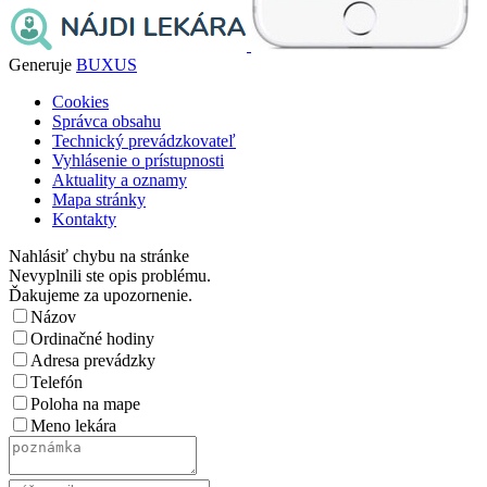
Generuje
BUXUS
Cookies
Správca obsahu
Technický prevádzkovateľ
Vyhlásenie o prístupnosti
Aktuality a oznamy
Mapa stránky
Kontakty
Nahlásiť chybu na stránke
Nevyplnili ste opis problému.
Ďakujeme za upozornenie.
Názov
Ordinačné hodiny
Adresa prevádzky
Telefón
Poloha na mape
Meno lekára