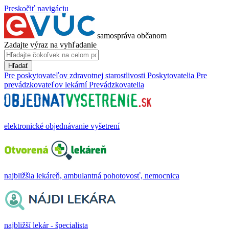
Preskočiť navigáciu
samospráva občanom
Zadajte výraz na vyhľadanie
Hľadať
Pre poskytovateľov zdravotnej starostlivosti
Poskytovatelia
Pre
prevádzkovateľov lekární
Prevádzkovatelia
elektronické objednávanie vyšetrení
najbližšia lekáreň, ambulantná pohotovosť, nemocnica
najbližší lekár - špecialista