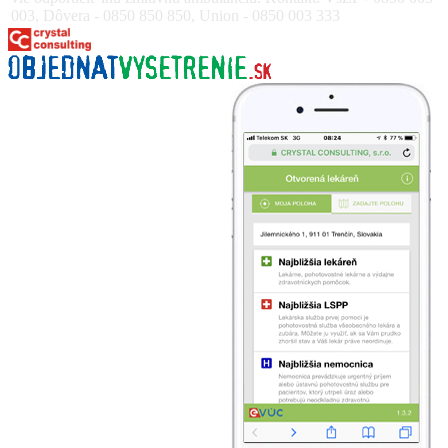
003, Dôvera - 0850 850 850, Union - 0850 003 333