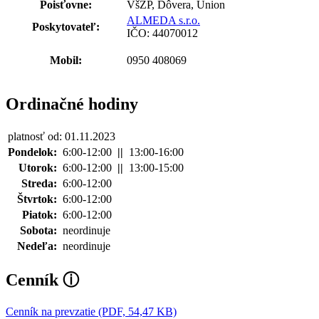
Poisťovne:
VšZP, Dôvera, Union
ALMEDA s.r.o.
Poskytovateľ:
IČO: 44070012
Mobil:
0950 408069
Ordinačné hodiny
platnosť od: 01.11.2023
Pondelok:
6:00-12:00
||
13:00-16:00
Utorok:
6:00-12:00
||
13:00-15:00
Streda:
6:00-12:00
Štvrtok:
6:00-12:00
Piatok:
6:00-12:00
Sobota:
neordinuje
Nedeľa:
neordinuje
Cenník
ⓘ
Cenník na prevzatie (PDF, 54,47 KB)