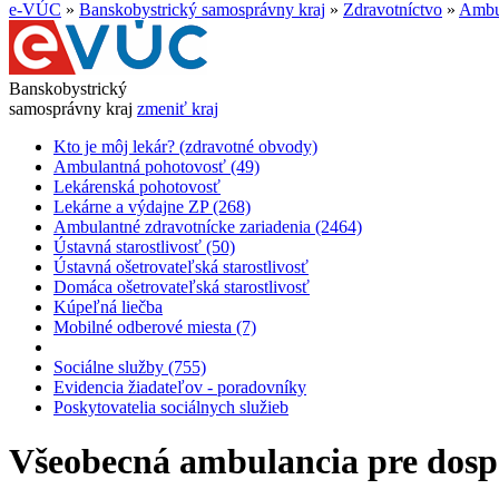
e-VÚC
»
Banskobystrický samosprávny kraj
»
Zdravotníctvo
»
Ambul
Banskobystrický
samosprávny kraj
zmeniť kraj
Kto je môj lekár? (zdravotné obvody)
Ambulantná pohotovosť (49)
Lekárenská pohotovosť
Lekárne a výdajne ZP (268)
Ambulantné zdravotnícke zariadenia (2464)
Ústavná starostlivosť (50)
Ústavná ošetrovateľská starostlivosť
Domáca ošetrovateľská starostlivosť
Kúpeľná liečba
Mobilné odberové miesta (7)
Sociálne služby (755)
Evidencia žiadateľov - poradovníky
Poskytovatelia sociálnych služieb
Všeobecná ambulancia pre dosp