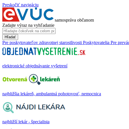
Preskočiť navigáciu
samospráva občanom
Zadajte výraz na vyhľadanie
Hľadať
Pre poskytovateľov zdravotnej starostlivosti
Poskytovatelia
Pre prevá
elektronické objednávanie vyšetrení
najbližšia lekáreň, ambulantná pohotovosť, nemocnica
najbližší lekár - špecialista