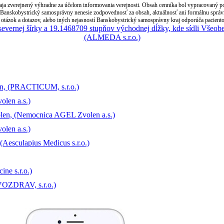
 zverejnený výhradne za účelom informovania verejnosti. Obsah cenníka bol vypracovaný posk
anskobystrický samosprávny nenesie zodpovednosť za obsah, aktuálnosť ani formálnu správnos
otázok a dotazov, alebo iných nejasností Banskobystrický samosprávny kraj odporúča paciento
en, (PRACTICUM, s.r.o.)
len a.s.)
len, (Nemocnica AGEL Zvolen a.s.)
len a.s.)
Aesculapius Medicus s.r.o.)
ne s.r.o.)
VOZDRAV, s.r.o.)