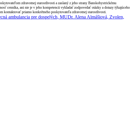
ytovateľom zdravotnej starostlivosti a zaslaný z jeho strany Banskobystrickému
ť cenníka, ani nie je v jeho kompetencii vykladať zodpovedať otázky a dotazy týkajúceho
m kontaktovať priamo konkrétneho poskytovateľa zdravotnej starostlivosti.