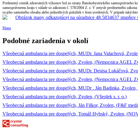
Predmetný cenník zdravotných výkonov bol zo strany Banskobystrického samosprávneho kraja
samosprávnemu kraju v súlade so zákonom č. 578/2004 Z. z. V zmysle predmetného zákona B
sa jeho samotného obsahu alebo jednotlivých položiek v ňom uvedených. V prípade takýchto 
Mapa
Podobné zariadenia v okolí
Všeobecná ambulancia pre dospelých, MUDr. Jana Valachová, Zvol
Všeobecná ambulancia pre dospelých, Zvolen, (Nemocnica AGEL Zvo
Všeobecná ambulancia pre dospelých, MUDr. Denisa Lukáčová, Zvo
Všeobecná ambulancia pre dospelých, Zvolen, (Nemocnica AGEL Zvo
Všeobecná ambulancia pre dospelých, MUDr . Ján Badinka, Zvolen, (
Všeobecná ambulancia pre dospelých, Zvolen, (Všeolek s. r. o.)
Všeobecná ambulancia pre dospelých, Ján Filkor, Zvolen, (F&F medici
Všeobecná ambulancia pre dospelých, Tomáš Hybský, Zvolen, (NO