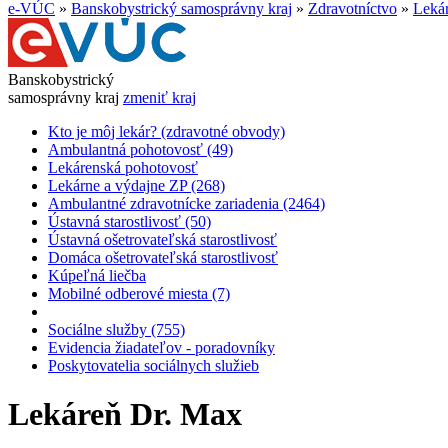
e-VÚC
»
Banskobystrický samosprávny kraj
»
Zdravotníctvo
»
Lekár
Banskobystrický
samosprávny kraj
zmeniť kraj
Kto je môj lekár? (zdravotné obvody)
Ambulantná pohotovosť (49)
Lekárenská pohotovosť
Lekárne a výdajne ZP (268)
Ambulantné zdravotnícke zariadenia (2464)
Ústavná starostlivosť (50)
Ústavná ošetrovateľská starostlivosť
Domáca ošetrovateľská starostlivosť
Kúpeľná liečba
Mobilné odberové miesta (7)
Sociálne služby (755)
Evidencia žiadateľov - poradovníky
Poskytovatelia sociálnych služieb
Lekáreň Dr. Max