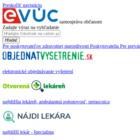
Preskočiť navigáciu
samospráva občanom
Zadajte výraz na vyhľadanie
Hľadať
Pre poskytovateľov zdravotnej starostlivosti
Poskytovatelia
Pre prevá
elektronické objednávanie vyšetrení
najbližšia lekáreň, ambulantná pohotovosť, nemocnica
najbližší lekár - špecialista