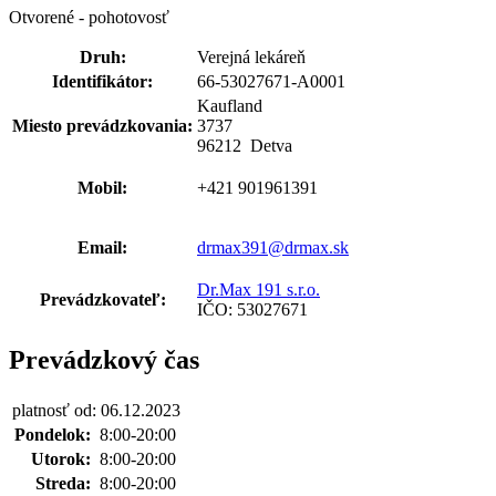
Otvorené - pohotovosť
Druh:
Verejná lekáreň
Identifikátor:
66-53027671-A0001
Kaufland
Miesto prevádzkovania:
3737
96212 Detva
Mobil:
+421 901961391
Email:
drmax391@drmax.sk
Dr.Max 191 s.r.o.
Prevádzkovateľ:
IČO: 53027671
Prevádzkový čas
platnosť od: 06.12.2023
Pondelok:
8:00-20:00
Utorok:
8:00-20:00
Streda:
8:00-20:00