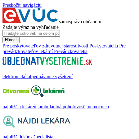
Preskočiť navigáciu
samospráva občanom
Zadajte výraz na vyhľadanie
Hľadať
Pre poskytovateľov zdravotnej starostlivosti
Poskytovatelia
Pre
prevádzkovateľov lekární
Prevádzkovatelia
elektronické objednávanie vyšetrení
najbližšia lekáreň, ambulantná pohotovosť, nemocnica
najbližší lekár - špecialista