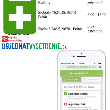
43036422-A0001
Kalinovo
zatvorené
(Verejná lekáreň)
Lekáreň BEATUS
Slobody 762/136, 98701
8:00 - 13:00
66-36014338-A0001
Poltár
(Verejná lekáreň)
Lekáreň ALOE
66-
dnes
Školská 748/5, 98701 Poltár
45283281-A0001
zatvorené
(Verejná lekáreň)