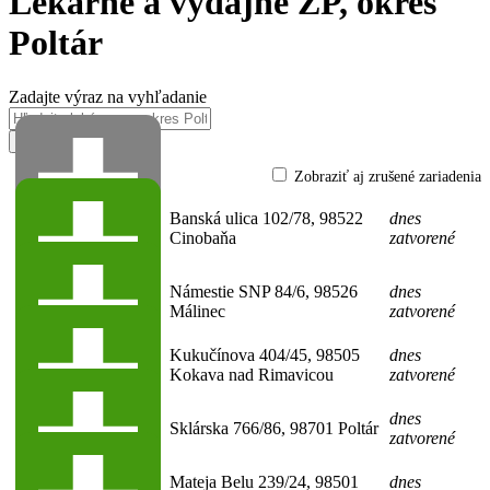
Lekárne a výdajne ZP,
okres
Poltár
Zadajte výraz na vyhľadanie
Hľadať
Zobraziť aj zrušené zariadenia
Lekáreň Calendula
Banská ulica 102/78, 98522
dnes
66-52915557-A0002
(Pobočka verejnej
Cinobaňa
zatvorené
lekárne)
Lekáreň Calendula
Námestie SNP 84/6, 98526
dnes
66-52915557-A0001
Málinec
zatvorené
(Verejná lekáreň)
Lekáreň Kokava
66-
Kukučínova 404/45, 98505
dnes
51699982-A0002
Kokava nad Rimavicou
zatvorené
(Verejná lekáreň)
Lekáreň Dr.Max
66-
dnes
Sklárska 766/86, 98701 Poltár
46096647-A0001
zatvorené
(Verejná lekáreň)
Lekáreň NÁDEJ
66-
Mateja Belu 239/24, 98501
dnes