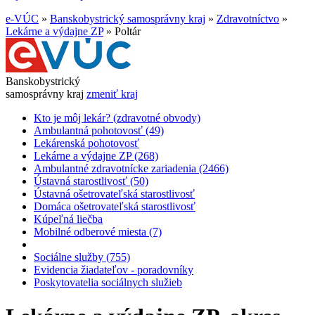
e-VÚC
»
Banskobystrický samosprávny kraj
»
Zdravotníctvo
»
Lekárne a výdajne ZP
»
Poltár
Banskobystrický
samosprávny kraj
zmeniť kraj
Kto je môj lekár? (zdravotné obvody)
Ambulantná pohotovosť (49)
Lekárenská pohotovosť
Lekárne a výdajne ZP (268)
Ambulantné zdravotnícke zariadenia (2466)
Ústavná starostlivosť (50)
Ústavná ošetrovateľská starostlivosť
Domáca ošetrovateľská starostlivosť
Kúpeľná liečba
Mobilné odberové miesta (7)
Sociálne služby (755)
Evidencia žiadateľov - poradovníky
Poskytovatelia sociálnych služieb