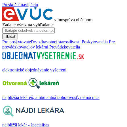
Preskočiť navigáciu
samospráva občanom
Zadajte výraz na vyhľadanie
Hľadať
Pre poskytovateľov zdravotnej starostlivosti
Poskytovatelia
Pre
prevádzkovateľov lekární
Prevádzkovatelia
elektronické objednávanie vyšetrení
najbližšia lekáreň, ambulantná pohotovosť, nemocnica
najbližší lekár - špecialista