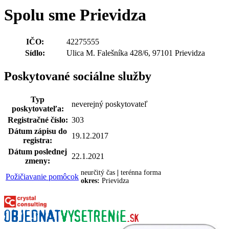
Spolu sme Prievidza
IČO:
42275555
Sídlo:
Ulica M. Falešníka 428/6, 97101 Prievidza
Poskytované sociálne služby
Typ
neverejný poskytovateľ
poskytovateľa:
Registračné číslo:
303
Dátum zápisu do
19.12.2017
registra:
Dátum poslednej
22.1.2021
zmeny:
neurčitý čas
|
terénna forma
Požičiavanie pomôcok
okres:
Prievidza