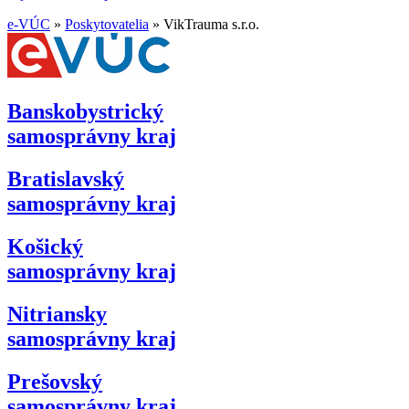
e-VÚC
»
Poskytovatelia
»
VikTrauma s.r.o.
Banskobystrický
samosprávny kraj
Bratislavský
samosprávny kraj
Košický
samosprávny kraj
Nitriansky
samosprávny kraj
Prešovský
samosprávny kraj