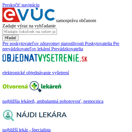
Preskočiť navigáciu
samospráva občanom
Zadajte výraz na vyhľadanie
Hľadať
Pre poskytovateľov zdravotnej starostlivosti
Poskytovatelia
Pre
prevádzkovateľov lekární
Prevádzkovatelia
elektronické objednávanie vyšetrení
najbližšia lekáreň, ambulantná pohotovosť, nemocnica
najbližší lekár - špecialista