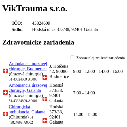
VikTrauma s.r.o.
IČO:
43824609
Sídlo:
Hodská ulica 373/38, 92401 Galanta
Zdravotnícke zariadenia
Zobraziť aj zrušené zariadenia
Ambulancia úrazovej
J. Holčeka
chirurgie, Budmerice
42, 90086
9:00 - 12:00 - 14:00 - 16:00
(úrazová chirurgia)
Budmerice
51-43824609-A0003
Ambulancia úrazovej
Hodská
chirurgie, Galanta
373/38,
7:00 - 14:00
(úrazová chirurgia)
92401
Galanta
51-43824609-A0001
Chirurgická
Hodská
ambulancia, Galanta
373/38,
14:00 - 15:00
(Chirurgia)
92401
51-
Galanta
43824609-A0002