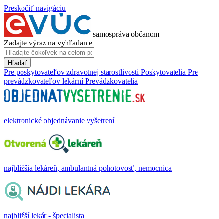
Preskočiť navigáciu
samospráva občanom
Zadajte výraz na vyhľadanie
Hľadať
Pre poskytovateľov zdravotnej starostlivosti
Poskytovatelia
Pre
prevádzkovateľov lekární
Prevádzkovatelia
elektronické objednávanie vyšetrení
najbližšia lekáreň, ambulantná pohotovosť, nemocnica
najbližší lekár - špecialista