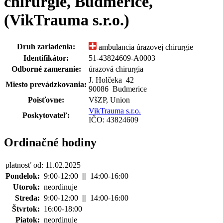
chirurgie, Budmerice,
(VikTrauma s.r.o.)
Druh zariadenia:
ambulancia úrazovej chirurgie
Identifikátor:
51-43824609-A0003
Odborné zameranie:
úrazová chirurgia
J. Holčeka
42
Miesto prevádzkovania:
90086 Budmerice
Poisťovne:
VšZP, Union
VikTrauma s.r.o.
Poskytovateľ:
IČO: 43824609
Ordinačné hodiny
platnosť od: 11.02.2025
Pondelok:
9:00-12:00
||
14:00-16:00
Utorok:
neordinuje
Streda:
9:00-12:00
||
14:00-16:00
Štvrtok:
16:00-18:00
Piatok:
neordinuje