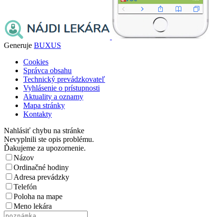
Generuje
BUXUS
Cookies
Správca obsahu
Technický prevádzkovateľ
Vyhlásenie o prístupnosti
Aktuality a oznamy
Mapa stránky
Kontakty
Nahlásiť chybu na stránke
Nevyplnili ste opis problému.
Ďakujeme za upozornenie.
Názov
Ordinačné hodiny
Adresa prevádzky
Telefón
Poloha na mape
Meno lekára