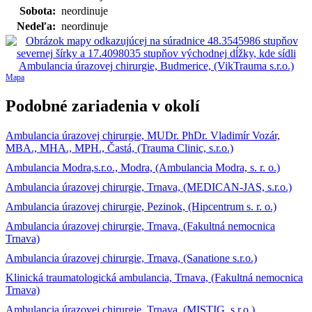
Sobota:
neordinuje
Nedeľa:
neordinuje
Mapa
Podobné zariadenia v okolí
Ambulancia úrazovej chirurgie, MUDr. PhDr. Vladimír Vozár,
MBA., MHA., MPH., Častá, (Trauma Clinic, s.r.o.)
Ambulancia Modra,s.r.o., Modra, (Ambulancia Modra, s. r. o.)
Ambulancia úrazovej chirurgie, Trnava, (MEDICAN-JAS, s.r.o.)
Ambulancia úrazovej chirurgie, Pezinok, (Hipcentrum s. r. o.)
Ambulancia úrazovej chirurgie, Trnava, (Fakultná nemocnica
Trnava)
Ambulancia úrazovej chirurgie, Trnava, (Sanatione s.r.o.)
Klinická traumatologická ambulancia, Trnava, (Fakultná nemocnica
Trnava)
Ambulancia úrazovej chirurgie, Trnava, (MISTIG, s.r.o.)