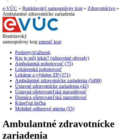
e-VÚC
»
Bratislavský samosprávny kraj
»
Zdravotníctvo
»
Ambulantné zdravotnícke zariadenia
Bratislavský
samosprávny kraj
zmeniť kraj
Podnety/sťažnosti
Kto je môj lekár? (zdravotné obvody)
Ambulantná pohotovosť (75)
Lekárenská pohotovosť
Lekárne a výdajne ZP (371)
Ambulantné zdravotnícke zariadenia (5498)
Ústavné zdravotnícke zariadenia (42)
Ústavná ošetrovateľská starostlivosť
Domáca ošetrovateľská starostlivosť
Kúpeľná liečba
Mobilné odberové miesta (55)
Ambulantné zdravotnícke
zariadenia