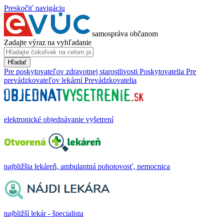
Preskočiť navigáciu
samospráva občanom
Zadajte výraz na vyhľadanie
Hľadať
Pre poskytovateľov zdravotnej starostlivosti
Poskytovatelia
Pre
prevádzkovateľov lekární
Prevádzkovatelia
elektronické objednávanie vyšetrení
najbližšia lekáreň, ambulantná pohotovosť, nemocnica
najbližší lekár - špecialista