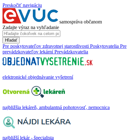
Preskočiť navigáciu
samospráva občanom
Zadajte výraz na vyhľadanie
Hľadať
Pre poskytovateľov zdravotnej starostlivosti
Poskytovatelia
Pre
prevádzkovateľov lekární
Prevádzkovatelia
elektronické objednávanie vyšetrení
najbližšia lekáreň, ambulantná pohotovosť, nemocnica
najbližší lekár - špecialista