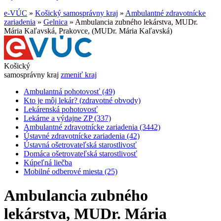
e-VÚC
»
Košický samosprávny kraj
»
Ambulantné zdravotnícke
zariadenia
»
Gelnica
»
Ambulancia zubného lekárstva, MUDr.
Mária Kaľavská, Prakovce, (MUDr. Mária Kaľavská)
Košický
samosprávny kraj
zmeniť kraj
Ambulantná pohotovosť (49)
Kto je môj lekár? (zdravotné obvody)
Lekárenská pohotovosť
Lekárne a výdajne ZP (337)
Ambulantné zdravotnícke zariadenia (3442)
Ústavné zdravotnícke zariadenia (42)
Ústavná ošetrovateľská starostlivosť
Domáca ošetrovateľská starostlivosť
Kúpeľná liečba
Mobilné odberové miesta (25)
Ambulancia zubného
lekárstva, MUDr. Mária