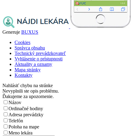
Generuje
BUXUS
Cookies
Správca obsahu
Technický prevádzkovateľ
Vyhlásenie o prístupnosti
Aktuality a oznamy
Mapa stránky
Kontakty
Nahlásiť chybu na stránke
Nevyplnili ste opis problému.
Ďakujeme za upozornenie.
Názov
Ordinačné hodiny
Adresa prevádzky
Telefón
Poloha na mape
Meno lekára