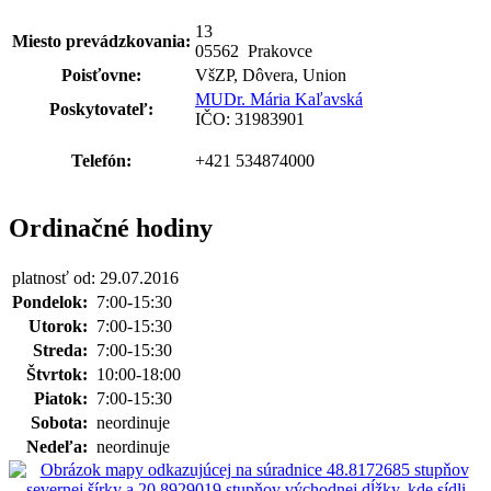
13
Miesto prevádzkovania:
05562 Prakovce
Poisťovne:
VšZP, Dôvera, Union
MUDr. Mária Kaľavská
Poskytovateľ:
IČO: 31983901
Telefón:
+421 534874000
Ordinačné hodiny
platnosť od: 29.07.2016
Pondelok:
7:00-15:30
Utorok:
7:00-15:30
Streda:
7:00-15:30
Štvrtok:
10:00-18:00
Piatok:
7:00-15:30
Sobota:
neordinuje
Nedeľa:
neordinuje