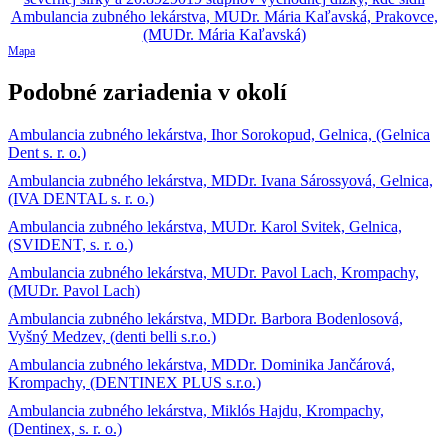
Mapa
Podobné zariadenia v okolí
Ambulancia zubného lekárstva, Ihor Sorokopud, Gelnica, (Gelnica
Dent s. r. o.)
Ambulancia zubného lekárstva, MDDr. Ivana Sárossyová, Gelnica,
(IVA DENTAL s. r. o.)
Ambulancia zubného lekárstva, MUDr. Karol Svitek, Gelnica,
(SVIDENT, s. r. o.)
Ambulancia zubného lekárstva, MUDr. Pavol Lach, Krompachy,
(MUDr. Pavol Lach)
Ambulancia zubného lekárstva, MDDr. Barbora Bodenlosová,
Vyšný Medzev, (denti belli s.r.o.)
Ambulancia zubného lekárstva, MDDr. Dominika Jančárová,
Krompachy, (DENTINEX PLUS s.r.o.)
Ambulancia zubného lekárstva, Miklós Hajdu, Krompachy,
(Dentinex, s. r. o.)