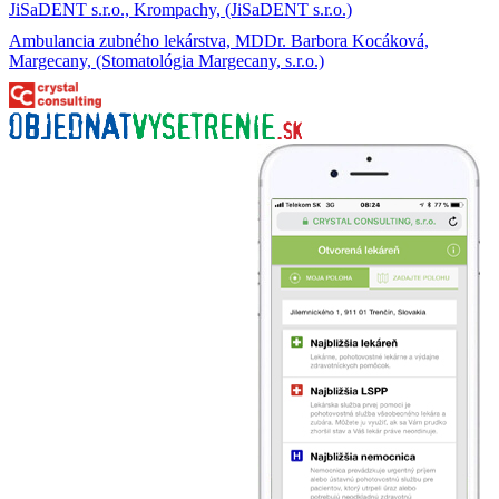
JiSaDENT s.r.o., Krompachy, (JiSaDENT s.r.o.)
Ambulancia zubného lekárstva, MDDr. Barbora Kocáková,
Margecany, (Stomatológia Margecany, s.r.o.)