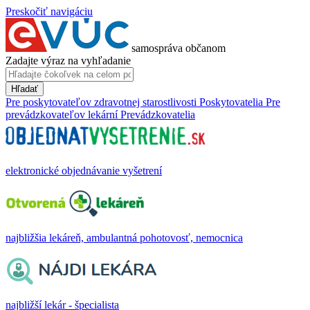
Preskočiť navigáciu
samospráva občanom
Zadajte výraz na vyhľadanie
Hľadať
Pre poskytovateľov zdravotnej starostlivosti
Poskytovatelia
Pre
prevádzkovateľov lekární
Prevádzkovatelia
elektronické objednávanie vyšetrení
najbližšia lekáreň, ambulantná pohotovosť, nemocnica
najbližší lekár - špecialista