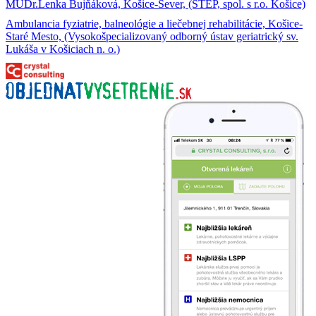
MUDr.Lenka Bujňáková, Košice-Sever, (STEP, spol. s r.o. Košice)
Ambulancia fyziatrie, balneológie a liečebnej rehabilitácie, Košice-
Staré Mesto, (Vysokošpecializovaný odborný ústav geriatrický sv.
Lukáša v Košiciach n. o.)