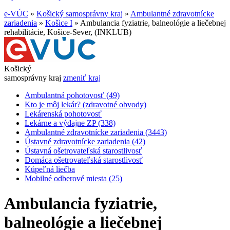
e-VÚC
»
Košický samosprávny kraj
»
Ambulantné zdravotnícke
zariadenia
»
Košice I
»
Ambulancia fyziatrie, balneológie a liečebnej
rehabilitácie, Košice-Sever, (INKLUB)
Košický
samosprávny kraj
zmeniť kraj
Ambulantná pohotovosť (49)
Kto je môj lekár? (zdravotné obvody)
Lekárenská pohotovosť
Lekárne a výdajne ZP (338)
Ambulantné zdravotnícke zariadenia (3443)
Ústavné zdravotnícke zariadenia (42)
Ústavná ošetrovateľská starostlivosť
Domáca ošetrovateľská starostlivosť
Kúpeľná liečba
Mobilné odberové miesta (25)
Ambulancia fyziatrie,
balneológie a liečebnej