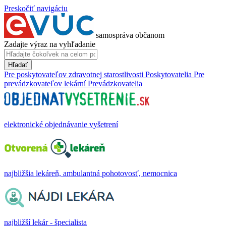
Preskočiť navigáciu
samospráva občanom
Zadajte výraz na vyhľadanie
Hľadať
Pre poskytovateľov zdravotnej starostlivosti
Poskytovatelia
Pre
prevádzkovateľov lekární
Prevádzkovatelia
elektronické objednávanie vyšetrení
najbližšia lekáreň, ambulantná pohotovosť, nemocnica
najbližší lekár - špecialista