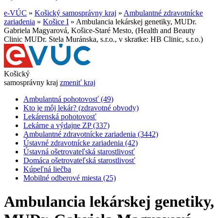
e-VÚC
»
Košický samosprávny kraj
»
Ambulantné zdravotnícke
zariadenia
»
Košice I
»
Ambulancia lekárskej genetiky, MUDr.
Gabriela Magyarová, Košice-Staré Mesto, (Health and Beauty
Clinic MUDr. Stela Muránska, s.r.o., v skratke: HB Clinic, s.r.o.)
Košický
samosprávny kraj
zmeniť kraj
Ambulantná pohotovosť (49)
Kto je môj lekár? (zdravotné obvody)
Lekárenská pohotovosť
Lekárne a výdajne ZP (337)
Ambulantné zdravotnícke zariadenia (3442)
Ústavné zdravotnícke zariadenia (42)
Ústavná ošetrovateľská starostlivosť
Domáca ošetrovateľská starostlivosť
Kúpeľná liečba
Mobilné odberové miesta (25)
Ambulancia lekárskej genetiky,