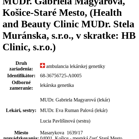
MUDr. Gabriela Magyarová,
Košice-Staré Mesto, (Health
and Beauty Clinic MUDr. Stela
Muránska, s.r.o., v skratke: HB
Clinic, s.r.o.)
Druh
ambulancia lekárskej genetiky
zariadenia:
Identifikátor:
68-36756725-A0005
Odborné
lekárska genetika
zameranie:
MUDr. Gabriela Magyarová (lekár)
Lekári, sestry:
MUDr. Eva Ruman Palová (lekár)
Lucia Pavlišinová (sestra)
Miesto
Masarykova 1639
/
17
prevádzkovania:
04001 Košice - mestská časť Staré Mesto