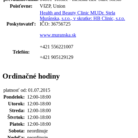
Poisťovne:
VšZP, Union
Health and Beauty Clinic MUDr. Stela
Muránska, s.r.o., v skratke: HB Clinic, s.r.o.
Poskytovateľ:
IČO: 36756725
www.muranska.sk
+421 556221007
Telefón:
+421 905129129
Ordinačné hodiny
platnosť od: 01.07.2015
Pondelok:
12:00-18:00
Utorok:
12:00-18:00
Streda:
12:00-18:00
Štvrtok:
12:00-18:00
Piatok:
12:00-18:00
Sobota:
neordinuje
Nedeľa:
neordinuje