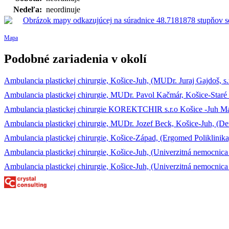
Nedeľa:
neordinuje
Mapa
Podobné zariadenia v okolí
Ambulancia plastickej chirurgie, Košice-Juh, (MUDr. Juraj Gajdoš, s.r
Ambulancia plastickej chirurgie, MUDr. Pavol Kačmár, Košice-Staré
Ambulancia plastickej chirurgie KOREKTCHIR s.r.o Košice -Juh M
Ambulancia plastickej chirurgie, MUDr. Jozef Beck, Košice-Juh, (Derm
Ambulancia plastickej chirurgie, Košice-Západ, (Ergomed Poliklinika, 
Ambulancia plastickej chirurgie, Košice-Juh, (Univerzitná nemocnica
Ambulancia plastickej chirurgie, Košice-Juh, (Univerzitná nemocnica