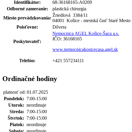
Identifikátor:
68-36168165-A0209
Odborné zameranie:
plastická chirurgia
Žriedlová 3384
/
11
Miesto prevádzkovania:
04001 Košice - mestská časť Staré Mesto
Poisťovne:
Dôvera
Nemocnica AGEL Košice-Šaca a.s.
IČO: 36168165
Poskytovateľ:
www.nemocnicakosicecasa.agel.sk
Telefón:
+421 557234111
Ordinačné hodiny
platnosť od: 01.07.2025
Pondelok:
7:00-15:00
Utorok:
neordinuje
Streda:
7:00-15:00
Štvrtok:
7:00-15:00
Piatok:
neordinuje
Sobota:
neordinuje