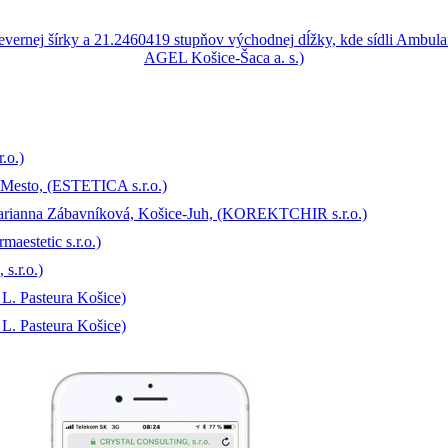
.o.)
 Mesto, (ESTETICA s.r.o.)
arianna Zábavníková, Košice-Juh, (KOREKTCHIR s.r.o.)
aestetic s.r.o.)
s.r.o.)
 L. Pasteura Košice)
 L. Pasteura Košice)