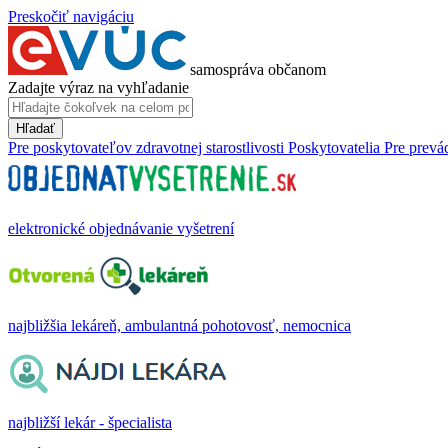
Preskočiť navigáciu
samospráva občanom
Zadajte výraz na vyhľadanie
Hľadať
Pre poskytovateľov zdravotnej starostlivosti
Poskytovatelia
Pre prevá
elektronické objednávanie vyšetrení
najbližšia lekáreň, ambulantná pohotovosť, nemocnica
najbližší lekár - špecialista