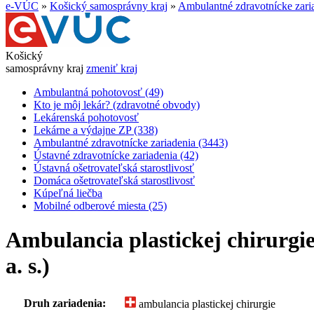
e-VÚC
»
Košický samosprávny kraj
»
Ambulantné zdravotnícke zari
Košický
samosprávny kraj
zmeniť kraj
Ambulantná pohotovosť (49)
Kto je môj lekár? (zdravotné obvody)
Lekárenská pohotovosť
Lekárne a výdajne ZP (338)
Ambulantné zdravotnícke zariadenia (3443)
Ústavné zdravotnícke zariadenia (42)
Ústavná ošetrovateľská starostlivosť
Domáca ošetrovateľská starostlivosť
Kúpeľná liečba
Mobilné odberové miesta (25)
Ambulancia plastickej chirurgi
a. s.)
Druh zariadenia:
ambulancia plastickej chirurgie