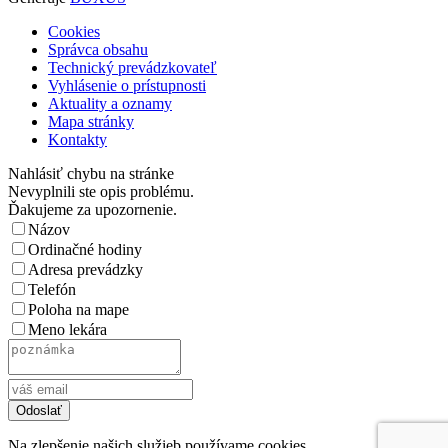
Cookies
Správca obsahu
Technický prevádzkovateľ
Vyhlásenie o prístupnosti
Aktuality a oznamy
Mapa stránky
Kontakty
Nahlásiť chybu na stránke
Nevyplnili ste opis problému.
Ďakujeme za upozornenie.
Názov
Ordinačné hodiny
Adresa prevádzky
Telefón
Poloha na mape
Meno lekára
Na zlepšenie našich služieb používame cookies