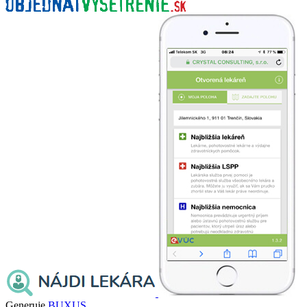
Generuje
BUXUS