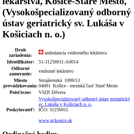
lekárstva, Košice-Staré Mesto,
(Vysokošpecializovaný odborný
ústav geriatrický sv. Lukáša v
Košiciach n. o.)
Druh
ambulancia vnútorného lekárstva
zariadenia:
Identifikátor:
51-31256911-A0014
Odborné
vnútorné lekárstvo
zameranie:
Miesto
Strojárenská 1099
/
13
prevádzkovania:
04001 Košice - mestská časť Staré Mesto
Poisťovne:
VšZP, Dôvera
Vysokošpecializovaný odborný ústav geriatrický
sv. Lukáša v Košiciach n. o.
Poskytovateľ:
IČO: 31256911
www.gckosice.sk
Ordinačné hodiny