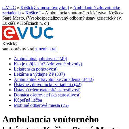
e-VÚC
»
Košický samosprávny kraj
»
Ambulantné zdravotnícke
zariadenia
»
Košice I
»
Ambulancia vnútorného lekárstva, Košice-
Staré Mesto, (Vysokošpecializovaný odborný ústav geriatrický sv.
Lukáša v Košiciach n. o.)
Košický
samosprávny kraj
zmeniť kraj
Ambulantná pohotovosť (49)
Kto je môj lekár? (zdravotné obvody)
Lekárenská pohotovosť
Lekárne a výdajne ZP (337)
Ambulantné zdravotnícke zariadenia (3442)
Ústavné zdravotnícke zariadenia (42)
Ústavná ošetrovateľská starostlivosť
Domáca ošetrovateľská starostlivosť
Kúpeľná liečba
Mobilné odberové miesta (25)
Ambulancia vnútorného