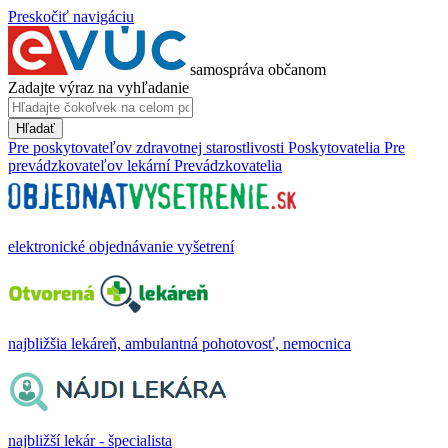
Preskočiť navigáciu
samospráva občanom
Zadajte výraz na vyhľadanie
Hľadať
Pre poskytovateľov zdravotnej starostlivosti
Poskytovatelia
Pre
prevádzkovateľov lekární
Prevádzkovatelia
elektronické objednávanie vyšetrení
najbližšia lekáreň, ambulantná pohotovosť, nemocnica
najbližší lekár - špecialista