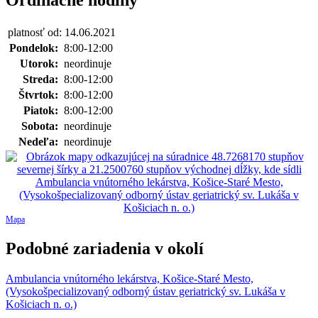
platnosť od: 14.06.2021
Pondelok:
8:00-12:00
Utorok:
neordinuje
Streda:
8:00-12:00
Štvrtok:
8:00-12:00
Piatok:
8:00-12:00
Sobota:
neordinuje
Nedeľa:
neordinuje
Mapa
Podobné zariadenia v okolí
Ambulancia vnútorného lekárstva, Košice-Staré Mesto,
(Vysokošpecializovaný odborný ústav geriatrický sv. Lukáša v
Košiciach n. o.)