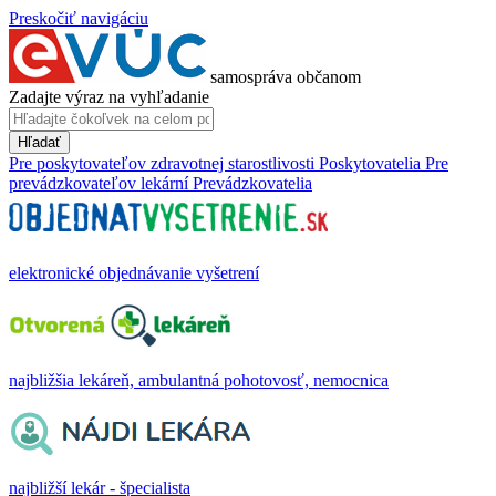
Preskočiť navigáciu
samospráva občanom
Zadajte výraz na vyhľadanie
Hľadať
Pre poskytovateľov zdravotnej starostlivosti
Poskytovatelia
Pre
prevádzkovateľov lekární
Prevádzkovatelia
elektronické objednávanie vyšetrení
najbližšia lekáreň, ambulantná pohotovosť, nemocnica
najbližší lekár - špecialista