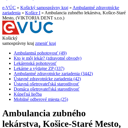
e-VÚC
»
Košický samosprávny kraj
»
Ambulantné zdravotnícke
zariadenia
»
Košice I
»
Ambulancia zubného lekárstva, Košice-Staré
Mesto, (VIKTORIA DENT s.r.o.)
Košický
samosprávny kraj
zmeniť kraj
Ambulantná pohotovosť (49)
Kto je môj lekár? (zdravotné obvody)
Lekárenská pohotovosť
Lekárne a výdajne ZP (337)
Ambulantné zdravotnícke zariadenia (3442)
Ústavné zdravotnícke zariadenia (42)
Ústavná ošetrovateľská starostlivosť
Domáca ošetrovateľská starostlivosť
Kúpeľná liečba
Mobilné odberové miesta (25)
Ambulancia zubného
lekárstva, Košice-Staré Mesto,