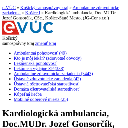
e-VÚC
»
Košický samosprávny kraj
»
Ambulantné zdravotnícke
zariadenia
»
Košice I
»
Kardiologická ambulancia, Doc.MUDr.
Jozef Gonsorčík, CSc., Košice-Staré Mesto, (JG-Cor s.r.o.)
Košický
samosprávny kraj
zmeniť kraj
Ambulantná pohotovosť (49)
Kto je môj lekár? (zdravotné obvody)
Lekárenská pohotovosť
Lekárne a výdajne ZP (338)
Ambulantné zdravotnícke zariadenia (3443)
Ústavné zdravotnícke zariadenia (42)
Ústavná ošetrovateľská starostlivosť
Domáca ošetrovateľská starostlivosť
Kúpeľná liečba
Mobilné odberové miesta (25)
Kardiologická ambulancia,
Doc.MUDr. Jozef Gonsorčík,