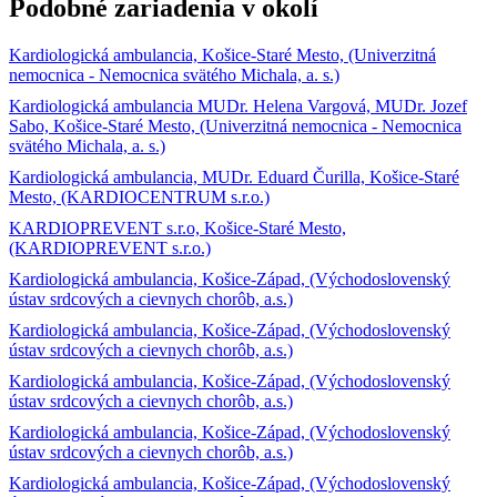
Podobné zariadenia v okolí
Kardiologická ambulancia, Košice-Staré Mesto, (Univerzitná
nemocnica - Nemocnica svätého Michala, a. s.)
Kardiologická ambulancia MUDr. Helena Vargová, MUDr. Jozef
Sabo, Košice-Staré Mesto, (Univerzitná nemocnica - Nemocnica
svätého Michala, a. s.)
Kardiologická ambulancia, MUDr. Eduard Čurilla, Košice-Staré
Mesto, (KARDIOCENTRUM s.r.o.)
KARDIOPREVENT s.r.o, Košice-Staré Mesto,
(KARDIOPREVENT s.r.o.)
Kardiologická ambulancia, Košice-Západ, (Východoslovenský
ústav srdcových a cievnych chorôb, a.s.)
Kardiologická ambulancia, Košice-Západ, (Východoslovenský
ústav srdcových a cievnych chorôb, a.s.)
Kardiologická ambulancia, Košice-Západ, (Východoslovenský
ústav srdcových a cievnych chorôb, a.s.)
Kardiologická ambulancia, Košice-Západ, (Východoslovenský
ústav srdcových a cievnych chorôb, a.s.)
Kardiologická ambulancia, Košice-Západ, (Východoslovenský