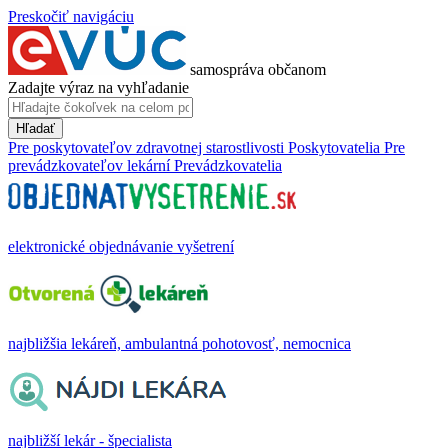
Preskočiť navigáciu
samospráva občanom
Zadajte výraz na vyhľadanie
Hľadať
Pre poskytovateľov zdravotnej starostlivosti
Poskytovatelia
Pre
prevádzkovateľov lekární
Prevádzkovatelia
elektronické objednávanie vyšetrení
najbližšia lekáreň, ambulantná pohotovosť, nemocnica
najbližší lekár - špecialista