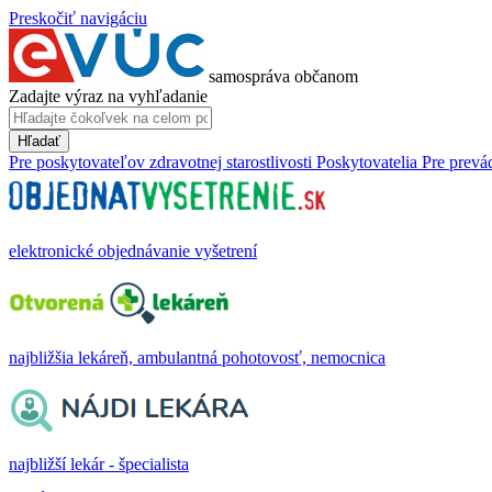
Preskočiť navigáciu
samospráva občanom
Zadajte výraz na vyhľadanie
Hľadať
Pre poskytovateľov zdravotnej starostlivosti
Poskytovatelia
Pre prevá
elektronické objednávanie vyšetrení
najbližšia lekáreň, ambulantná pohotovosť, nemocnica
najbližší lekár - špecialista