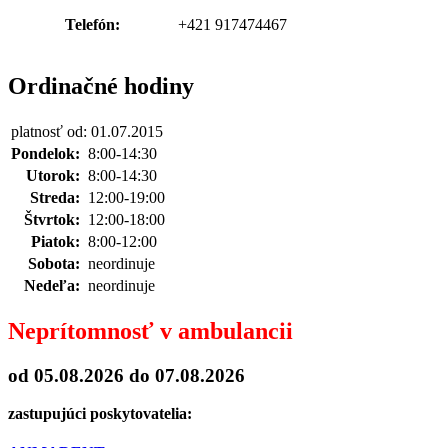
Telefón:
+421 917474467
Ordinačné hodiny
platnosť od: 01.07.2015
Pondelok:
8:00-14:30
Utorok:
8:00-14:30
Streda:
12:00-19:00
Štvrtok:
12:00-18:00
Piatok:
8:00-12:00
Sobota:
neordinuje
Nedeľa:
neordinuje
Neprítomnosť v ambulancii
od 05.08.2026
do 07.08.2026
zastupujúci poskytovatelia: