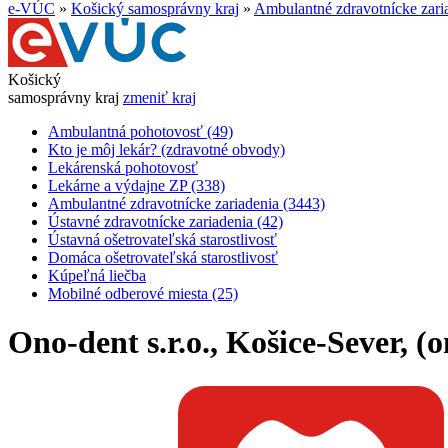
e-VÚC
»
Košický samosprávny kraj
»
Ambulantné zdravotnícke zari
Košický
samosprávny kraj
zmeniť kraj
Ambulantná pohotovosť (49)
Kto je môj lekár? (zdravotné obvody)
Lekárenská pohotovosť
Lekárne a výdajne ZP (338)
Ambulantné zdravotnícke zariadenia (3443)
Ústavné zdravotnícke zariadenia (42)
Ústavná ošetrovateľská starostlivosť
Domáca ošetrovateľská starostlivosť
Kúpeľná liečba
Mobilné odberové miesta (25)
Ono-dent s.r.o., Košice-Sever, (o