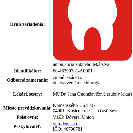
Druh zariadenia:
ambulancia zubného lekárstva
Identifikátor:
68-46790781-A0001
zubné lekárstvo
Odborné zameranie:
dentoalveolárna chirurgia
Lekári, sestry:
MUDr. Jana Ondrašovičová (zubný lekár)
Komenského 3678
/
37
Miesto prevádzkovania:
04001 Košice - mestská časť Sever
Poisťovne:
VšZP, Dôvera, Union
ono-dent s.r.o.
Poskytovateľ:
IČO: 46790781