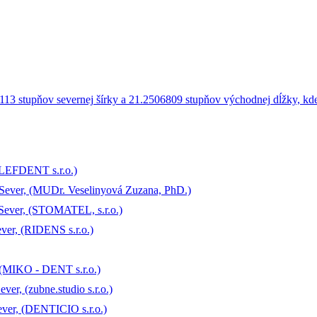
(LEFDENT s.r.o.)
Sever, (MUDr. Veselinyová Zuzana, PhD.)
Sever, (STOMATEL, s.r.o.)
ver, (RIDENS s.r.o.)
 (MIKO - DENT s.r.o.)
er, (zubne.studio s.r.o.)
ver, (DENTICIO s.r.o.)