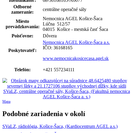
Identifikátor:
68-36168165-A0077
Odborné
centrálne operačné sály
zameranie:
Nemocnica AGEL Košice-Šaca
Miesto
Lúčna 512
/
57
prevádzkovania:
04015 Košice - mestská časť Šaca
Poisťovne:
Dôvera
Nemocnica AGEL Košice-Šaca a.s.
IČO: 36168165
Poskytovateľ:
www.nemocnicakosicecasa.agel.sk
Telefón:
+421 557234111
Mapa
Podobné zariadenia v okolí
SVaLZ, rádiológia, Košice-Šaca, (Kardiocentrum AGEL a.s.)