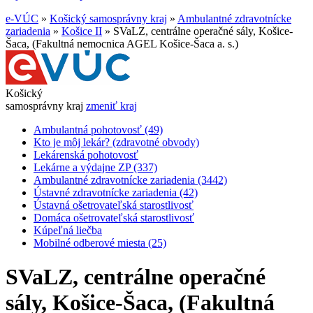
e-VÚC
»
Košický samosprávny kraj
»
Ambulantné zdravotnícke
zariadenia
»
Košice II
»
SVaLZ, centrálne operačné sály, Košice-
Šaca, (Fakultná nemocnica AGEL Košice-Šaca a. s.)
Košický
samosprávny kraj
zmeniť kraj
Ambulantná pohotovosť (49)
Kto je môj lekár? (zdravotné obvody)
Lekárenská pohotovosť
Lekárne a výdajne ZP (337)
Ambulantné zdravotnícke zariadenia (3442)
Ústavné zdravotnícke zariadenia (42)
Ústavná ošetrovateľská starostlivosť
Domáca ošetrovateľská starostlivosť
Kúpeľná liečba
Mobilné odberové miesta (25)
SVaLZ, centrálne operačné
sály, Košice-Šaca, (Fakultná