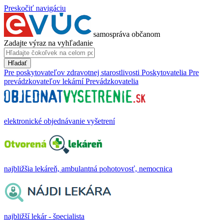
Preskočiť navigáciu
samospráva občanom
Zadajte výraz na vyhľadanie
Hľadať
Pre poskytovateľov zdravotnej starostlivosti
Poskytovatelia
Pre
prevádzkovateľov lekární
Prevádzkovatelia
elektronické objednávanie vyšetrení
najbližšia lekáreň, ambulantná pohotovosť, nemocnica
najbližší lekár - špecialista