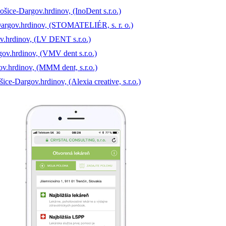
šice-Dargov.hrdinov, (InoDent s.r.o.)
argov.hrdinov, (STOMATELIÉR, s. r. o.)
v.hrdinov, (LV DENT s.r.o.)
ov.hrdinov, (VMV dent s.r.o.)
v.hrdinov, (MMM dent, s.r.o.)
-Dargov.hrdinov, (Alexia creative, s.r.o.)