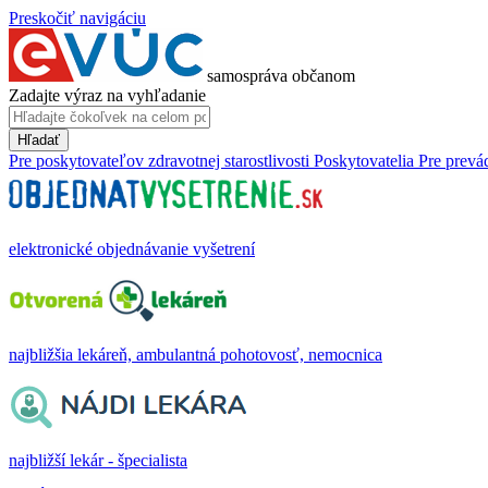
Preskočiť navigáciu
samospráva občanom
Zadajte výraz na vyhľadanie
Hľadať
Pre poskytovateľov zdravotnej starostlivosti
Poskytovatelia
Pre prevá
elektronické objednávanie vyšetrení
najbližšia lekáreň, ambulantná pohotovosť, nemocnica
najbližší lekár - špecialista