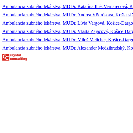
Ambulancia zubného lekárstva, MDDr. Katarína Illés Vernarecová, Ko
Ambulancia zubného lekárstva, MUDr. Andrea Vödrösová, Košice-D
Ambulancia zubného lekárstva, MUDr. Lívia Vargová, Košice-Dargo
Ambulancia zubného lekárstva, MUDr. Vlasta Zajacová, Košice-Darg
Ambulancia zubného lekárstva, MUDr. Miloš Melicher, Košice-Dargo
Ambulancia zubného lekárstva, MUDr. Alexander Medzihradský, Košice