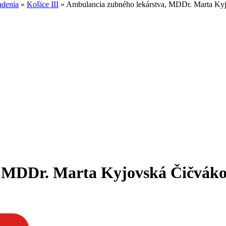
adenia
»
Košice III
»
Ambulancia zubného lekárstva, MDDr. Marta Kyjo
 MDDr. Marta Kyjovská Čičvákov