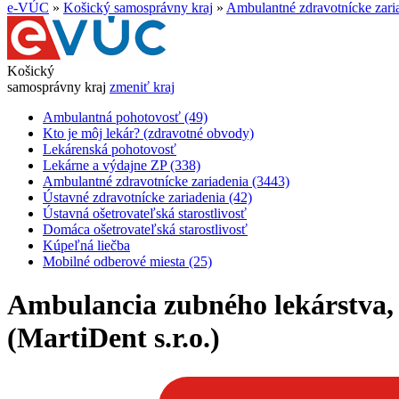
e-VÚC
»
Košický samosprávny kraj
»
Ambulantné zdravotnícke zari
Košický
samosprávny kraj
zmeniť kraj
Ambulantná pohotovosť (49)
Kto je môj lekár? (zdravotné obvody)
Lekárenská pohotovosť
Lekárne a výdajne ZP (338)
Ambulantné zdravotnícke zariadenia (3443)
Ústavné zdravotnícke zariadenia (42)
Ústavná ošetrovateľská starostlivosť
Domáca ošetrovateľská starostlivosť
Kúpeľná liečba
Mobilné odberové miesta (25)
Ambulancia zubného lekárstva,
(MartiDent s.r.o.)