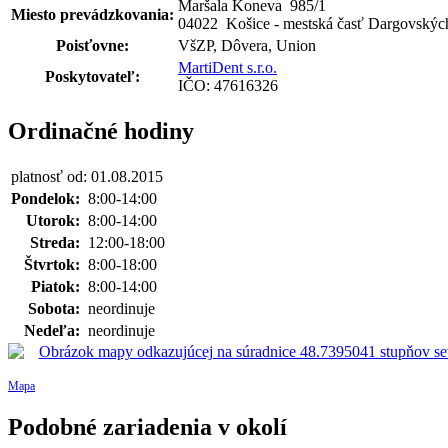
Maršala Koneva 985
/
1
Miesto prevádzkovania:
04022 Košice - mestská časť Dargovskýc
Poisťovne:
VšZP, Dôvera, Union
MartiDent s.r.o.
Poskytovateľ:
IČO: 47616326
Ordinačné hodiny
platnosť od: 01.08.2015
Pondelok:
8:00-14:00
Utorok:
8:00-14:00
Streda:
12:00-18:00
Štvrtok:
8:00-18:00
Piatok:
8:00-14:00
Sobota:
neordinuje
Nedeľa:
neordinuje
Mapa
Podobné zariadenia v okolí