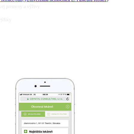
vej premeny a výživy
výživy