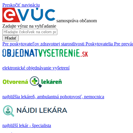
Preskočiť navigáciu
samospráva občanom
Zadajte výraz na vyhľadanie
Hľadať
Pre poskytovateľov zdravotnej starostlivosti
Poskytovatelia
Pre prevá
elektronické objednávanie vyšetrení
najbližšia lekáreň, ambulantná pohotovosť, nemocnica
najbližší lekár - špecialista