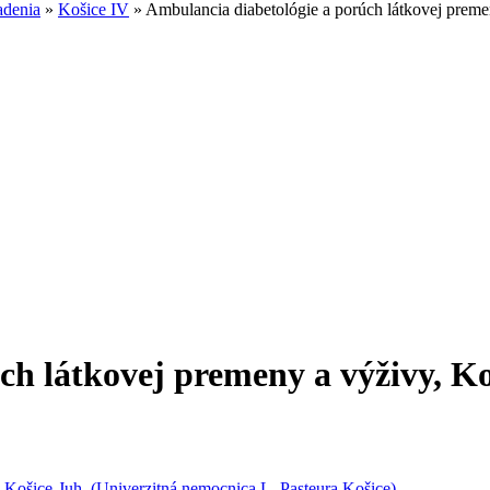
adenia
»
Košice IV
»
Ambulancia diabetológie a porúch látkovej preme
ch látkovej premeny a výživy, Ko
 Košice-Juh, (Univerzitná nemocnica L. Pasteura Košice)