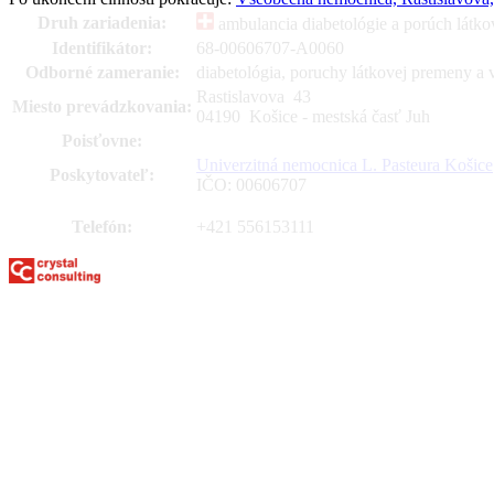
Druh zariadenia:
ambulancia diabetológie a porúch látko
Identifikátor:
68-00606707-A0060
Odborné zameranie:
diabetológia, poruchy látkovej premeny a 
Rastislavova
43
Miesto prevádzkovania:
04190 Košice - mestská časť Juh
Poisťovne:
Univerzitná nemocnica L. Pasteura Košice
Poskytovateľ:
IČO: 00606707
Telefón:
+421 556153111