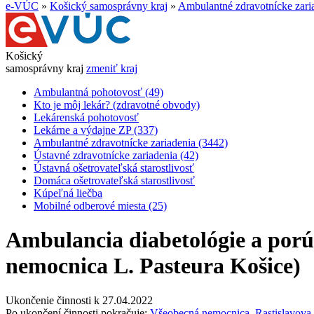
e-VÚC
»
Košický samosprávny kraj
»
Ambulantné zdravotnícke zari
Košický
samosprávny kraj
zmeniť kraj
Ambulantná pohotovosť (49)
Kto je môj lekár? (zdravotné obvody)
Lekárenská pohotovosť
Lekárne a výdajne ZP (337)
Ambulantné zdravotnícke zariadenia (3442)
Ústavné zdravotnícke zariadenia (42)
Ústavná ošetrovateľská starostlivosť
Domáca ošetrovateľská starostlivosť
Kúpeľná liečba
Mobilné odberové miesta (25)
Ambulancia diabetológie a porú
nemocnica L. Pasteura Košice)
Ukončenie činnosti k 27.04.2022
Po ukončení činnosti pokračuje:
Všeobecná nemocnica, Rastislavova,