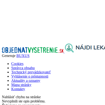
Generuje
BUXUS
Cookies
Správca obsahu
Technický prevádzkovateľ
Vyhlásenie o prístupnosti
Aktuality a oznamy
Mapa stránky
Kontakty
Nahlásiť chybu na stránke
Nevyplnili ste opis problému.