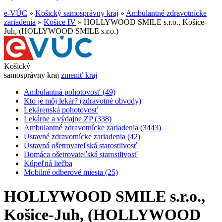
e-VÚC
»
Košický samosprávny kraj
»
Ambulantné zdravotnícke
zariadenia
»
Košice IV
»
HOLLYWOOD SMILE s.r.o., Košice-
Juh, (HOLLYWOOD SMILE s.r.o.)
Košický
samosprávny kraj
zmeniť kraj
Ambulantná pohotovosť (49)
Kto je môj lekár? (zdravotné obvody)
Lekárenská pohotovosť
Lekárne a výdajne ZP (338)
Ambulantné zdravotnícke zariadenia (3443)
Ústavné zdravotnícke zariadenia (42)
Ústavná ošetrovateľská starostlivosť
Domáca ošetrovateľská starostlivosť
Kúpeľná liečba
Mobilné odberové miesta (25)
HOLLYWOOD SMILE s.r.o.,
Košice-Juh, (HOLLYWOOD