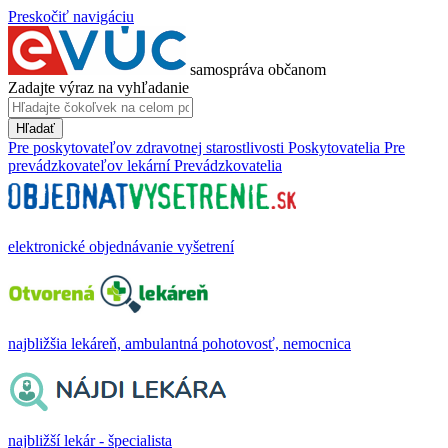
Preskočiť navigáciu
samospráva občanom
Zadajte výraz na vyhľadanie
Hľadať
Pre poskytovateľov zdravotnej starostlivosti
Poskytovatelia
Pre
prevádzkovateľov lekární
Prevádzkovatelia
elektronické objednávanie vyšetrení
najbližšia lekáreň, ambulantná pohotovosť, nemocnica
najbližší lekár - špecialista