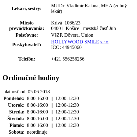
MUDr. Vladimír Katana, MHA (zubný
Lekári, sestry:
lekár)
Miesto
Krivá 1066
/
23
prevádzkovania:
04001 Košice - mestská časť Juh
Poisťovne:
VšZP, Dôvera, Union
HOLLYWOOD SMILE s.r.o.
Poskytovateľ:
IČO: 44945060
Telefón:
+421 556256256
Ordinačné hodiny
platnosť od: 05.06.2018
Pondelok:
8:00-16:00
||
12:00-12:30
Utorok:
8:00-16:00
||
12:00-12:30
Streda:
8:00-16:00
||
12:00-12:30
Štvrtok:
8:00-16:00
||
12:00-12:30
Piatok:
8:00-16:00
||
12:00-12:30
Sobota:
neordinuje