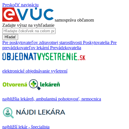
Preskočiť navigáciu
samospráva občanom
Zadajte výraz na vyhľadanie
Hľadať
Pre poskytovateľov zdravotnej starostlivosti
Poskytovatelia
Pre
prevádzkovateľov lekární
Prevádzkovatelia
elektronické objednávanie vyšetrení
najbližšia lekáreň, ambulantná pohotovosť, nemocnica
najbližší lekár - špecialista