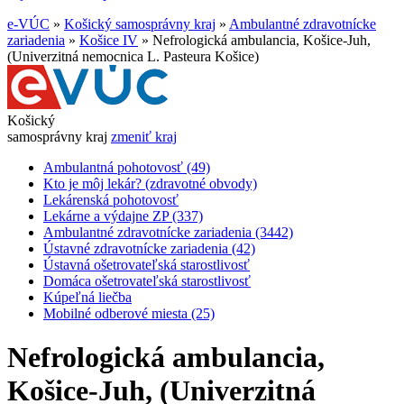
e-VÚC
»
Košický samosprávny kraj
»
Ambulantné zdravotnícke
zariadenia
»
Košice IV
»
Nefrologická ambulancia, Košice-Juh,
(Univerzitná nemocnica L. Pasteura Košice)
Košický
samosprávny kraj
zmeniť kraj
Ambulantná pohotovosť (49)
Kto je môj lekár? (zdravotné obvody)
Lekárenská pohotovosť
Lekárne a výdajne ZP (337)
Ambulantné zdravotnícke zariadenia (3442)
Ústavné zdravotnícke zariadenia (42)
Ústavná ošetrovateľská starostlivosť
Domáca ošetrovateľská starostlivosť
Kúpeľná liečba
Mobilné odberové miesta (25)
Nefrologická ambulancia,
Košice-Juh, (Univerzitná