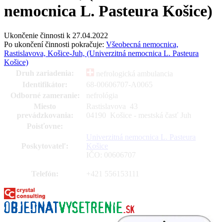
nemocnica L. Pasteura Košice)
Ukončenie činnosti k 27.04.2022
Po ukončení činnosti pokračuje:
Všeobecná nemocnica,
Rastislavova, Košice-Juh, (Univerzitná nemocnica L. Pasteura
Košice)
Druh zariadenia:
nefrologická ambulancia
Identifikátor:
68-00606707-A0065
Odborné zameranie:
nefrológia
Miesto
Rastislavova
43
prevádzkovania:
04190 Košice - mestská časť Juh
Poisťovne:
Univerzitná nemocnica L. Pasteura
Poskytovateľ:
Košice
IČO: 00606707
Telefón:
+421 556153111